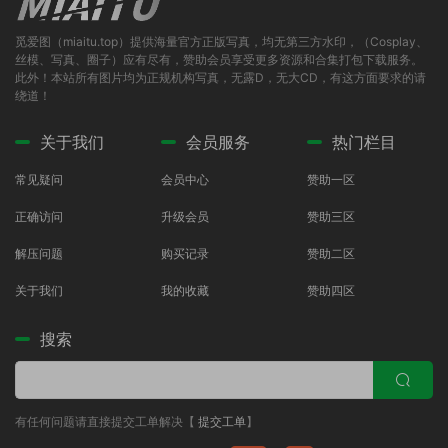
觅爱图（miaitu.top）提供海量官方正版写真，均无第三方水印，（Cosplay、
丝模、写真、圈子）应有尽有，赞助会员享受更多资源和合集打包下载服务。
此外！本站所有图片均为正规机构写真，无露D，无大CD，有这方面要求的请
绕道！
关于我们
会员服务
热门栏目
常见疑问
会员中心
赞助一区
正确访问
升级会员
赞助三区
解压问题
购买记录
赞助二区
关于我们
我的收藏
赞助四区
搜索
有任何问题请直接提交工单解决【
提交工单
】