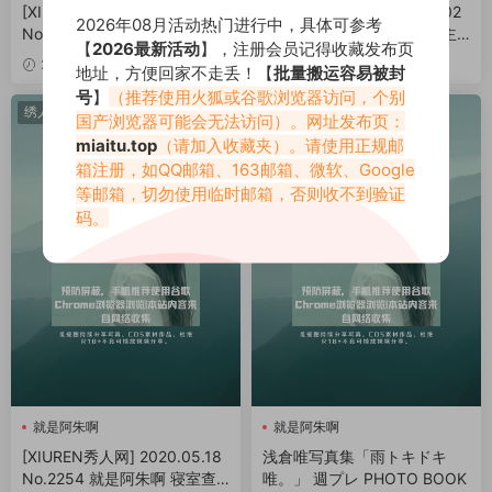
[XIUREN秀人网] 2020.07.10
[XIUREN秀人网] 2020.07.02
2026年08月活动热门进行中，具体可参考
No.2315 就是阿朱啊 会议室
No.2286 就是阿朱啊 医生主
【
2026最新活动
】，注册会员记得收藏发布页
桌下主题写真[81P/207MB]
题写真[77P/738MB]
2020-12-04
2020-11-30
地址，方便回家不走丢！【
批量搬运容易被封
号
】
（推荐使用火狐或谷歌浏览器访问，个别
绣人网
写真在线
国产浏览器可能会无法访问）。网址发布页：
miaitu.top
（请加入收藏夹）。请使用正规邮
箱注册，如QQ邮箱、163邮箱、微软、Google
等邮箱，切勿使用临时邮箱，否则收不到验证
码。
就是阿朱啊
就是阿朱啊
[XIUREN秀人网] 2020.05.18
浅倉唯写真集「雨トキドキ
No.2254 就是阿朱啊 寝室查
唯。」 週プレ PHOTO BOOK