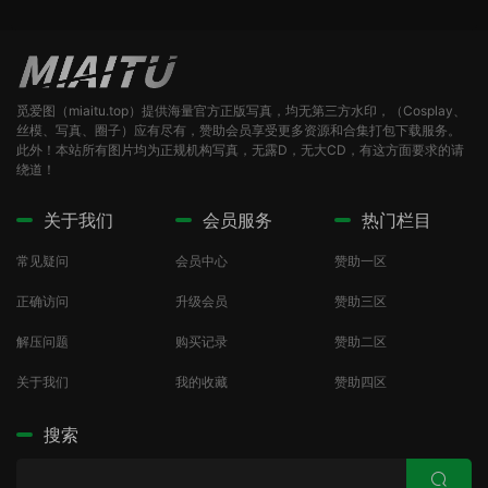
觅爱图（miaitu.top）提供海量官方正版写真，均无第三方水印，（Cosplay、
丝模、写真、圈子）应有尽有，赞助会员享受更多资源和合集打包下载服务。
此外！本站所有图片均为正规机构写真，无露D，无大CD，有这方面要求的请
绕道！
关于我们
会员服务
热门栏目
常见疑问
会员中心
赞助一区
正确访问
升级会员
赞助三区
解压问题
购买记录
赞助二区
关于我们
我的收藏
赞助四区
搜索