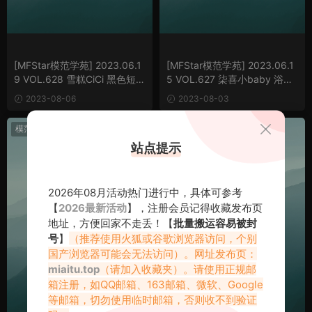
[MFStar模范学苑] 2023.06.1
[MFStar模范学苑] 2023.06.1
9 VOL.628 雪糕CiCi 黑色短裙
5 VOL.627 柒喜小baby 浴室
[64P/875MB]
场景[48P/405MB]
2023-08-06
2023-08-03
模范学院
模范学院
站点提示
2026年08月活动热门进行中，具体可参考
【
2026最新活动
】，注册会员记得收藏发布页
地址，方便回家不走丢！【
批量搬运容易被封
号
】
（推荐使用火狐或谷歌浏览器访问，个别
国产浏览器可能会无法访问）。网址发布页：
miaitu.top
（请加入收藏夹）。请使用正规邮
箱注册，如QQ邮箱、163邮箱、微软、Google
等邮箱，切勿使用临时邮箱，否则收不到验证