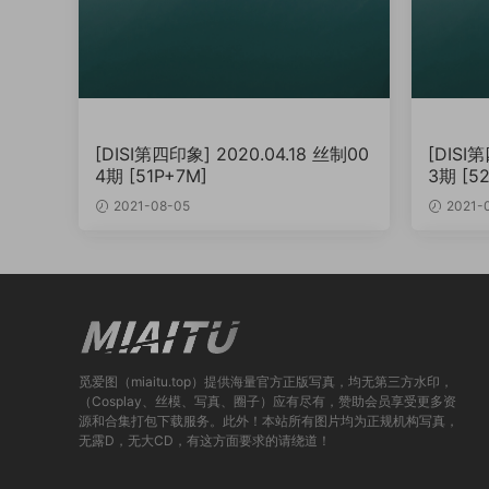
[DISI第四印象] 2020.04.18 丝制00
[DISI
4期 [51P+7M]
3期 [5
2021-08-05
2021-
觅爱图（miaitu.top）提供海量官方正版写真，均无第三方水印，
（Cosplay、丝模、写真、圈子）应有尽有，赞助会员享受更多资
源和合集打包下载服务。此外！本站所有图片均为正规机构写真，
无露D，无大CD，有这方面要求的请绕道！