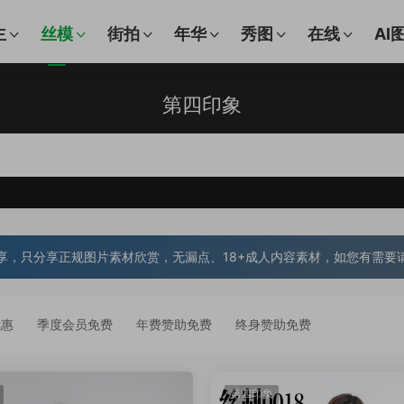
主
丝模
街拍
年华
秀图
在线
AI
第四印象
享，只分享正规图片素材欣赏，无漏点、18+成人内容素材，如您有需要
优惠
季度会员免费
年费赞助免费
终身赞助免费
第四印象