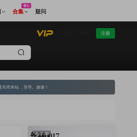
省心
图
合集
疑问
登录
注册
请关闭本站，另寻。谢谢！
第四印象