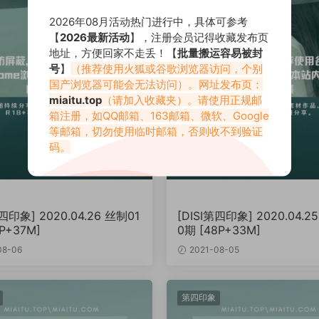
2026年08月活动热门进行中，具体可参考
【
2026最新活动
】，注册会员记得收藏发布页
地址，方便回家不走丢！【
批量搬运容易被封
号
】
（推荐使用火狐或谷歌浏览器访问，个别
国产浏览器可能会无法访问）。网址发布页：
miaitu.top
（请加入收藏夹）。请使用正规邮
箱注册，如QQ邮箱、163邮箱、微软、Google
等邮箱，切勿使用临时邮箱，否则收不到验证
码。
第四印象] 2020.04.26 丝制01
[DISI第四印象] 2020.04.2
2P+37M]
0期 [48P+33M]
08-06
2021-08-05
第四印象