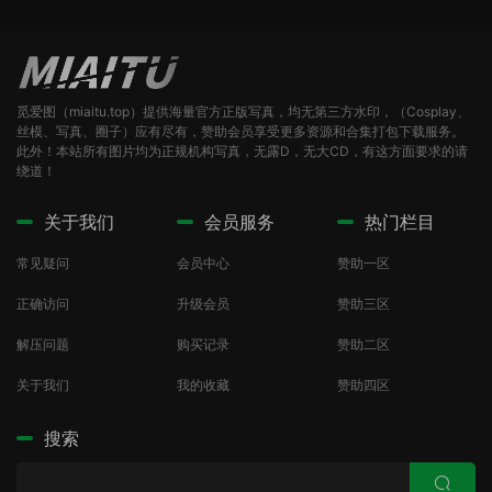
觅爱图（miaitu.top）提供海量官方正版写真，均无第三方水印，（Cosplay、
丝模、写真、圈子）应有尽有，赞助会员享受更多资源和合集打包下载服务。
此外！本站所有图片均为正规机构写真，无露D，无大CD，有这方面要求的请
绕道！
关于我们
会员服务
热门栏目
常见疑问
会员中心
赞助一区
正确访问
升级会员
赞助三区
解压问题
购买记录
赞助二区
关于我们
我的收藏
赞助四区
搜索