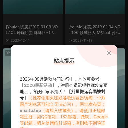
[YouMei尤美]2019.01.08 VO
[YouMei尤美]2019.01.04 VO
L.102 玲珑娇妻 咪咪[4+1P／
L.100 倾城丽人 M梦baby[4+
7.86M]
1P／7.14M]
2023-12-11
2023-11-13
YouMei尤美
YouMei尤美
站点提示
2026年08月活动热门进行中，具体可参考
【
2026最新活动
】，注册会员记得收藏发布页
地址，方便回家不走丢！【
批量搬运容易被封
号
】
（推荐使用火狐或谷歌浏览器访问，个别
国产浏览器可能会无法访问）。网址发布页：
miaitu.top
（请加入收藏夹）。请使用正规邮
箱注册，如QQ邮箱、163邮箱、微软、Google
等邮箱，切勿使用临时邮箱，否则收不到验证