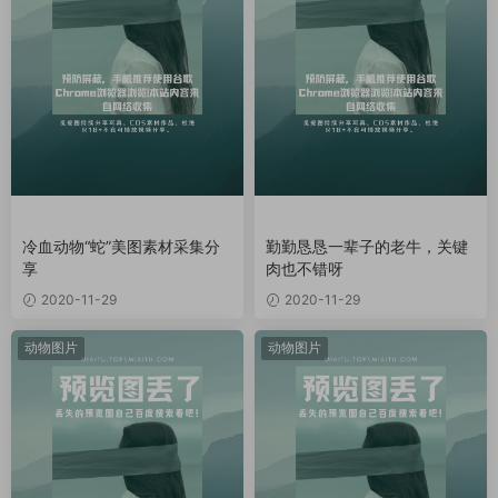
冷血动物“蛇”美图素材采集分
勤勤恳恳一辈子的老牛，关键
享
肉也不错呀
2020-11-29
2020-11-29
动物图片
动物图片