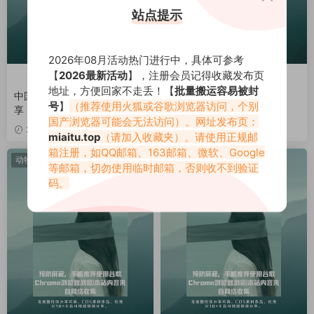
站点提示
2026年08月活动热门进行中，具体可参考
【
2026最新活动
】，注册会员记得收藏发布页
小马
马素材
地址，方便回家不走丢！【
批量搬运容易被封
中国图腾神物“龙”美图素材分
动物小马美图素材分享
号
】
（推荐使用火狐或谷歌浏览器访问，个别
享
国产浏览器可能会无法访问）。网址发布页：
2020-11-24
2020-11-24
miaitu.top
（请加入收藏夹）。请使用正规邮
箱注册，如QQ邮箱、163邮箱、微软、Google
动物图片
动物图片
等邮箱，切勿使用临时邮箱，否则收不到验证
码。