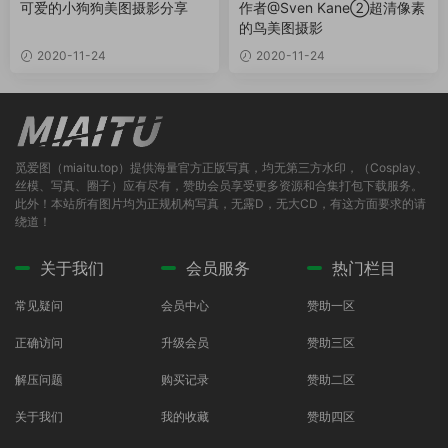
可爱的小狗狗美图摄影分享
作者@Sven Kane②超清像素
的鸟美图摄影
2020-11-24
2020-11-24
觅爱图（miaitu.top）提供海量官方正版写真，均无第三方水印，（Cosplay、
丝模、写真、圈子）应有尽有，赞助会员享受更多资源和合集打包下载服务。
此外！本站所有图片均为正规机构写真，无露D，无大CD，有这方面要求的请
绕道！
关于我们
会员服务
热门栏目
常见疑问
会员中心
赞助一区
正确访问
升级会员
赞助三区
解压问题
购买记录
赞助二区
关于我们
我的收藏
赞助四区