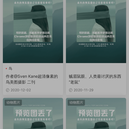
鸟
作者@Sven Kane超清像素的
贼眉鼠眼、人类最讨厌的东西
鸟美图摄影 二刊
“老鼠”
2020-12-02
2020-11-29
动物图片
动物图片