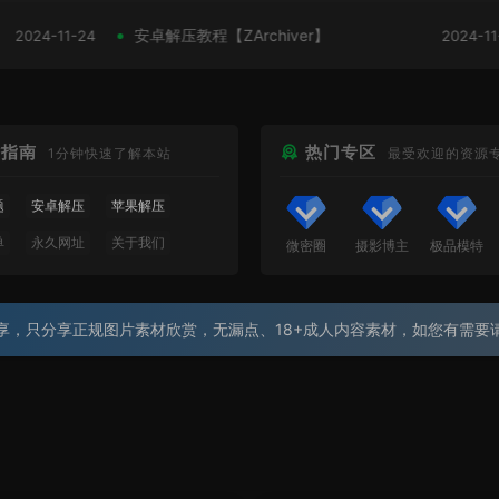
安卓解压教程【ZArchiver】
11-24
2024-11-24
站指南
热门专区
1分钟快速了解本站
最受欢迎的资源
题
安卓解压
苹果解压
单
永久网址
关于我们
微密圈
摄影博主
极品模特
问
会员必看
享，只分享正规图片素材欣赏，无漏点、18+成人内容素材，如您有需要