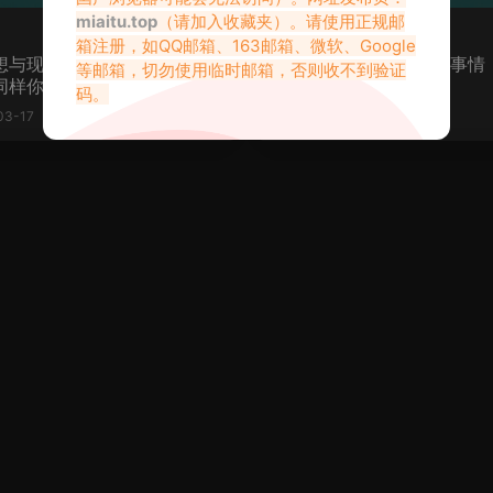
miaitu.top
（请加入收藏夹）。请使用正规邮
箱注册，如QQ邮箱、163邮箱、微软、Google
想与现实的距离，如果你可
努力过后才知道，许多事情
等邮箱，切勿使用临时邮箱，否则收不到验证
同样你也能做到。
坚持就过来了
码。
03-17
2025-01-05