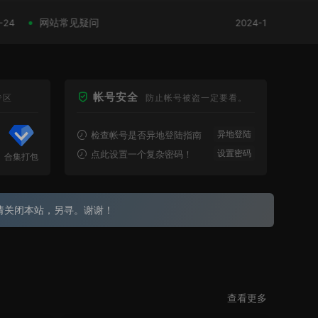
网站常见疑问
2026最
2024-11-24
会员开通
帐号安全
专区
防止帐号被盗一定要看。
异地登陆
检查帐号是否异地登陆指南
设置密码
点此设置一个复杂密码！
合集打包
请关闭本站，另寻。谢谢！
查看更多