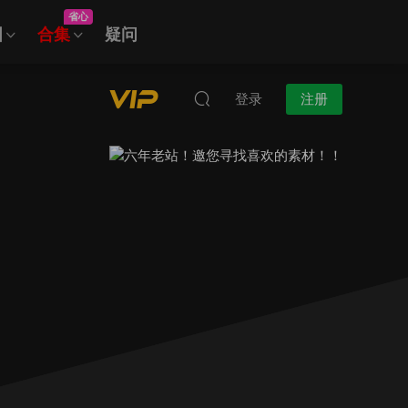
省心
图
合集
疑问
登录
注册