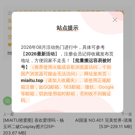
本文资源仅供个人参考学习，请勿批量搬运，一经核
实将封禁账号权限！
站点提示
💚本文资源均来源网友分享，若侵犯了您的权益可以提
交工单处理。
🧡转载请注明出处！原文链接：
2026年08月活动热门进行中，具体可参考
https://miaitu.cc/70519.html
【
2026最新活动
】，注册会员记得收藏发布页
地址，方便回家不走丢！【
批量搬运容易被封
号
】
（推荐使用火狐或谷歌浏览器访问，个别
国产浏览器可能会无法访问）。网址发布页：
miaitu.top
（请加入收藏夹）。请使用正规邮
0
0
箱注册，如QQ邮箱、163邮箱、微软、Google
等邮箱，切勿使用临时邮箱，否则收不到验证
码。
上一篇
下一篇
[MIAITU密爱图] 喜欢爱理吗 - 杨
AI国漫 NO.401 完美世界-清漪
玉环二破Cosplay图片[25P-
[53P-229.11 MB]
203.67 MB]