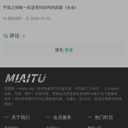
宇宙之间唯一应该受到崇拜的因素《生命》
壁纸系列
2024-10-25
评论
0
请先
登录
觅爱图（miaitu.top）提供海量官方正版写真，均无第三方水印，（Cosplay、
丝模、写真、圈子）应有尽有，赞助会员享受更多资源和合集打包下载服务。
此外！本站所有图片均为正规机构写真，无露D，无大CD，有这方面要求的请
绕道！
关于我们
会员服务
热门栏目
常见疑问
会员中心
赞助一区