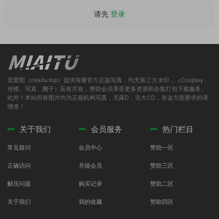
请先
登录
觅爱图（miaitu.top）提供海量官方正版写真，均无第三方水印，（Cosplay、
丝模、写真、圈子）应有尽有，赞助会员享受更多资源和合集打包下载服务。
此外！本站所有图片均为正规机构写真，无露D，无大CD，有这方面要求的请
绕道！
关于我们
会员服务
热门栏目
常见疑问
会员中心
赞助一区
正确访问
升级会员
赞助三区
解压问题
购买记录
赞助二区
关于我们
我的收藏
赞助四区