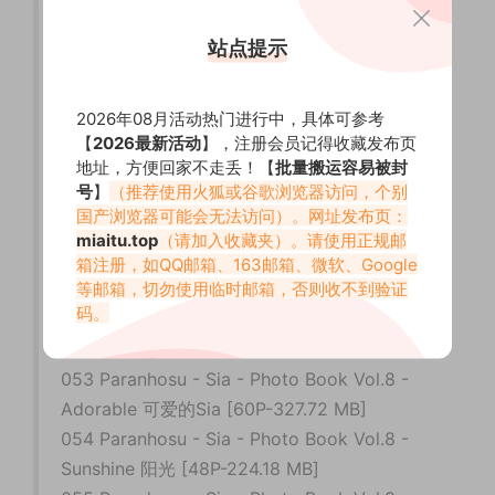
2026.06.03
站点提示
047 Paranhosu - Sia - Event [12P-45.35 MB]
048 Paranhosu - Sia - Christmas with 一起过
圣诞节 [69P-707.32 MB]
2026年08月活动热门进行中，具体可参考
049 Paranhosu - Sia - Photo Book Vol.6 - A
【
2026最新活动
】，注册会员记得收藏发布页
地址，方便回家不走丢！【
批量搬运容易被封
Lazy Afternoon 慵懒的下午 [55P-242.02 MB]
号
】
（推荐使用火狐或谷歌浏览器访问，个别
050 Paranhosu - sia - JK 学生装 [61P-297.45
国产浏览器可能会无法访问）。网址发布页：
MB]
miaitu.top
（请加入收藏夹）。请使用正规邮
051 Paranhosu - Sia - Dreaming 梦想[53P-
箱注册，如QQ邮箱、163邮箱、微软、Google
等邮箱，切勿使用临时邮箱，否则收不到验证
232.76 MB]
码。
052 Paranhosu - sia - Twinkle 闪烁 [61P-
297.45 MB]
053 Paranhosu - Sia - Photo Book Vol.8 -
Adorable 可爱的Sia [60P-327.72 MB]
054 Paranhosu - Sia - Photo Book Vol.8 -
Sunshine 阳光 [48P-224.18 MB]