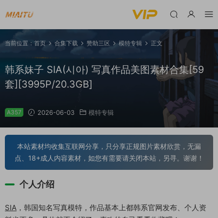
当前位置：
首页
合集下载
赞助三区
模特专辑
正文
韩系妹子 SIA(시아) 写真作品美图素材合集[59
套][3995P/20.3GB]
A357
2026-06-03
模特专辑
本站素材均收集互联网分享，只分享正规图片素材欣赏，无漏
点、18+成人内容素材，如您有需要请关闭本站，另寻。谢谢！
个人介绍
SIA
，韩国知名写真模特，作品基本上都韩系官网发布、个人资