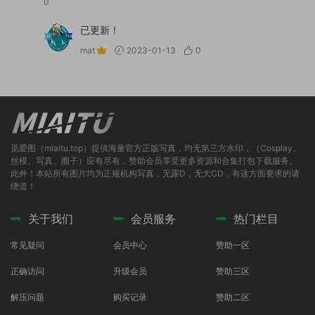
0
已更新！
mat
2023-01-13
0
觅爱图（miaitu.top）提供海量官方正版写真，均无第三方水印，（Cosplay、
丝模、写真、圈子）应有尽有，赞助会员享受更多资源和合集打包下载服务。
此外！本站所有图片均为正规机构写真，无露D，无大CD，有这方面要求的请
绕道！
关于我们
会员服务
热门栏目
常见疑问
会员中心
赞助一区
正确访问
升级会员
赞助三区
解压问题
购买记录
赞助二区