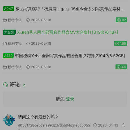
极品写真模特「杨晨晨sugar」16至今全系列写真作品素材打
A047
包[702套][50855P/342.52GB]
模特专辑
2026-05-18
82
Xiuren秀人网全部写真作品含MV大合集[11319套/6TB+]
大合集
机构专辑
2026-05-18
199
韩国模特Yeha 全网写真作品套图合集[37套][2104P/8.52GB]
A659
模特专辑
2026-05-18
46
评论
2
请先
登录
请问这个有最新的吗？
d0581728ce5c9fa99d2d76bb94c2fe8c5055
2023-01-13