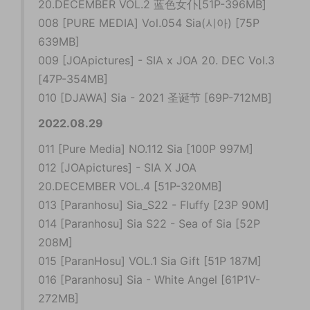
20.DECEMBER VOL.2 蓝色女仆[51P-396MB]
008 [PURE MEDIA] Vol.054 Sia(시아) [75P
639MB]
009 [JOApictures] - SIA x JOA 20. DEC Vol.3
[47P-354MB]
010 [DJAWA] Sia - 2021 圣诞节 [69P-712MB]
2022.08.29
011 [Pure Media] NO.112 Sia [100P 997M]
012 [JOApictures] - SIA X JOA
20.DECEMBER VOL.4 [51P-320MB]
013 [Paranhosu] Sia_S22 - Fluffy [23P 90M]
014 [Paranhosu] Sia S22 - Sea of Sia [52P
208M]
015 [ParanHosu] VOL.1 Sia Gift [51P 187M]
016 [Paranhosu] Sia - White Angel [61P1V-
272MB]