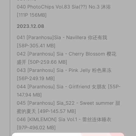
040 PhotoChips Vol.83 Sia(??) No.3 沐浴
[111P 156MB]
2023.12.08
041 [Paranhosu]Sia - Navillera 你还有我
[58P-305.41 MB]
042 [Paranhosu] Sia - Cherry Blossom 樱花
盛开 [50P-259.66 MB]
043 [Paranhosu] Sia - Pink Jelly 粉色果冻
[56P-249.19 MB]
044 [Paranhosu] Sia - Girlfriend 女朋友 [55P-
147.94 MB]
045 [Paranhosu] Sia_S22 - Sweet summer 甜
蜜的夏天 [49P-145.57 MB]
046 [KIMLEMON] Sia Vol.1 - 蕾丝连体睡衣
[97P-496.02 MB]