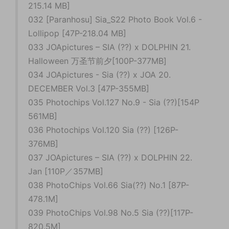
215.14 MB]
032 [Paranhosu] Sia_S22 Photo Book Vol.6 -
Lollipop [47P-218.04 MB]
033 JOApictures – SIA (??) x DOLPHIN 21.
Halloween 万圣节前夕[100P-377MB]
034 JOApictures - Sia (??) x JOA 20.
DECEMBER Vol.3 [47P-355MB]
035 Photochips Vol.127 No.9 - Sia (??)[154P
561MB]
036 Photochips Vol.120 Sia (??) [126P-
376MB]
037 JOApictures – SIA (??) x DOLPHIN 22.
Jan [110P／357MB]
038 PhotoChips Vol.66 Sia(??) No.1 [87P-
478.1M]
039 PhotoChips Vol.98 No.5 Sia (??)[117P-
820.5M]