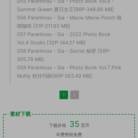
055 Paranhosu - Sia - Photo Book Vol.8 -
Summer Queen 夏日女王[68P-348.66 MB]
056 Paranhosu - Sia - Meow Meow Punch 喵
喵咖啡 [51P-211.93 MB]
057 Paranhosu - Sia - 2022 Photo Book
Vol.4 Studio [32P-144.27 MB]
058 Paranhosu - Sia - Secret 秘密 [59P-
305.79 MB]
059 Paranhosu - Sia - Photo Book Vol.7 Pink
Muhly 粉丝玛丽[60P-263.49 MB]
1
2
素材下载
35
下载价格
觅币
年费赞助免费