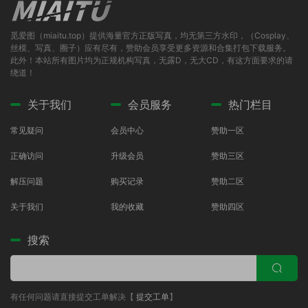
觅爱图（miaitu.top）提供海量官方正版写真，均无第三方水印，（Cosplay、
丝模、写真、圈子）应有尽有，赞助会员享受更多资源和合集打包下载服务。
此外！本站所有图片均为正规机构写真，无露D，无大CD，有这方面要求的请
绕道！
关于我们
会员服务
热门栏目
常见疑问
会员中心
赞助一区
正确访问
升级会员
赞助三区
解压问题
购买记录
赞助二区
关于我们
我的收藏
赞助四区
搜索
有任何问题请直接提交工单解决【
提交工单
】