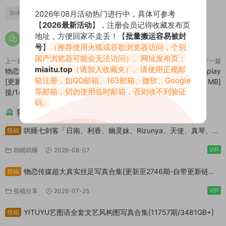
2026年08月活动热门进行中，具体可参考
BoBoSocks袜啵啵
袜啵啵
【
2026最新活动
】，注册会员记得收藏发布页
地址，方便回家不走丢！【
批量搬运容易被封
号
】
（推荐使用火狐或谷歌浏览器访问，个别
国产浏览器可能会无法访问）。网址发布页：
上一篇
下一篇
miaitu.top
（请加入收藏夹）。请使用正规邮
物恋传媒超大真实丝足写真合集
过期米线线喵 - 小猫女仆Cosplay
箱注册，如QQ邮箱、163邮箱、微软、Google
[更新至2746期-自带更新链
图集 [53P-298.36 MB]
等邮箱，切勿使用临时邮箱，否则收不到验证
接/14.5TB+]
码。
猜你喜欢
哄睡七剑客「日南、利香、幽灵妹、Rizunya、天使、真琴、音
投稿
无来未」作品大合集[3647.6GB]
VIP
助眠哄睡
2026-08-07
物恋传媒超大真实丝足写真合集[更新至2746期-自带更新链
投稿
接/14.5TB+]
VIP
投稿分享
2026-07-25
YITUYU艺图语全套文艺风构图写真合集[11757期/3481GB+]
投稿