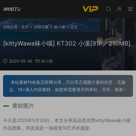
当前位置：
首页
丝模写真
袜小喵
正文
[kittyWawa袜小喵] KT302 小溪[91P／210MB]
2025-05-30
袜小喵
本站素材均收集互联网分享，只分享正规图片素材欣赏，无漏
点、18+成人内容素材，如您有需要请关闭本站，另寻。谢谢！
素材图片
今天是2025年5月30日，本文分享高品质优秀kittyWawa袜小喵
作品图集，简直就是一场视觉与艺术的盛宴。