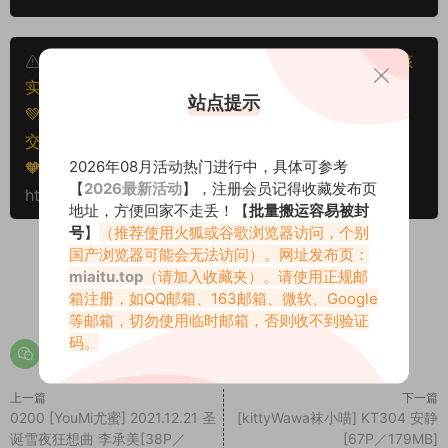
本文资源仅供个人参考学习，请勿批量搬运，一经核
实将封禁账号权限！
站点提示
💚本文资源均来源网友分享，若侵犯了您的权益可以提
交工单处理。
2026年08月活动热门进行中，具体可参考
🧡转载请注明出处！原文链接：
【
2026最新活动
】，注册会员记得收藏发布页
https://miaitu.cc/76619.html
地址，方便回家不走丢！【
批量搬运容易被封
号
】
（推荐使用火狐或谷歌浏览器访问，个别
国产浏览器可能会无法访问）。网址发布页：
miaitu.top
（请加入收藏夹）。请使用正规邮
0
0
箱注册，如QQ邮箱、163邮箱、微软、Google
等邮箱，切勿使用临时邮箱，否则收不到验证
码。
上一篇
下一篇
0200 [YouMi尤蜜] 2021.12.21 圣
[kittyWawa袜小喵] KT304 安静
诞雪夜狂想曲 李承美[38P／
[67P／179MB]