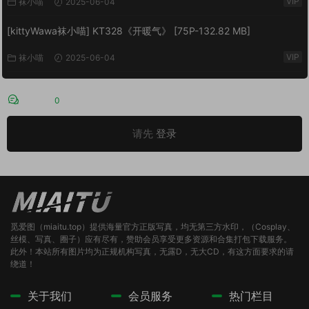
VIP
袜小喵
2025-06-04
[kittyWawa袜小喵] KT328《开暖气》 [75P-132.82 MB]
VIP
袜小喵
2025-06-04
评论
0
请先
登录
觅爱图（miaitu.top）提供海量官方正版写真，均无第三方水印，（Cosplay、
丝模、写真、圈子）应有尽有，赞助会员享受更多资源和合集打包下载服务。
此外！本站所有图片均为正规机构写真，无露D，无大CD，有这方面要求的请
绕道！
关于我们
会员服务
热门栏目