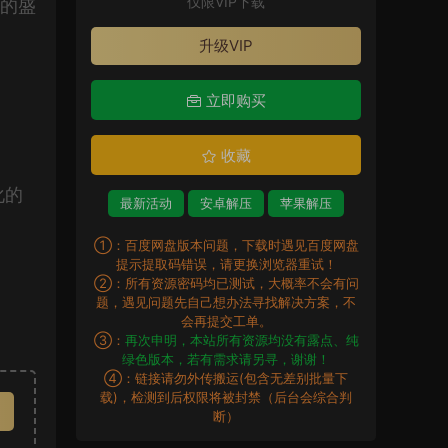
仅限VIP下载
术的盛
升级VIP
立即购买
收藏
化的
最新活动
安卓解压
苹果解压
①：百度网盘版本问题，下载时遇见百度网盘
提示提取码错误，请更换浏览器重试！
②：所有资源密码均已测试，大概率不会有问
题，遇见问题先自己想办法寻找解决方案，不
会再提交工单。
③：
再次申明，本站所有资源均没有露点、纯
绿色版本，若有需求请另寻，谢谢！
④：链接请勿外传搬运(包含无差别批量下
载)，检测到后权限将被封禁（后台会综合判
断）