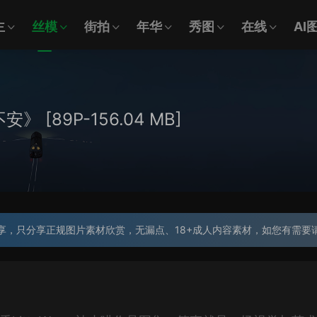
主
丝模
街拍
年华
秀图
在线
AI
安》 [89P-156.04 MB]
享，只分享正规图片素材欣赏，无漏点、18+成人内容素材，如您有需要