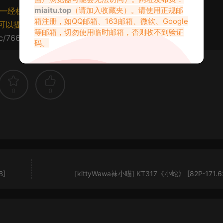
miaitu.top
（请加入收藏夹）。请使用正规邮
一经核实将封禁账号权限！
箱注册，如QQ邮箱、163邮箱、微软、Google
可以提交工单处理。
等邮箱，切勿使用临时邮箱，否则收不到验证
cc/76632.html
码。
0
0
B]
[kittyWawa袜小喵] KT317《小蛇》 [82P-171.6