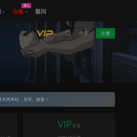
省心
图
合集
疑问
登录
注册
请关闭本站，另寻。谢谢！
VIP
专享