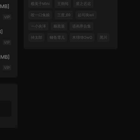
糯美子Mini
王雨纯
星之迟迟
MB]
咬一口兔娘
三度_69
起司块wii
VIP
一小央泽
杨晨晨
语画界合集
]
绮太郎
鳗鱼霏儿
木绵绵OwO
黑川
VIP
 MB]
VIP