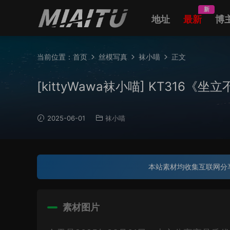
新
地址
最新
博
当前位置：
首页
丝模写真
袜小喵
正文
[kittyWawa袜小喵] KT316《坐立不
2025-06-01
袜小喵
本站素材均收集互联网分
素材图片