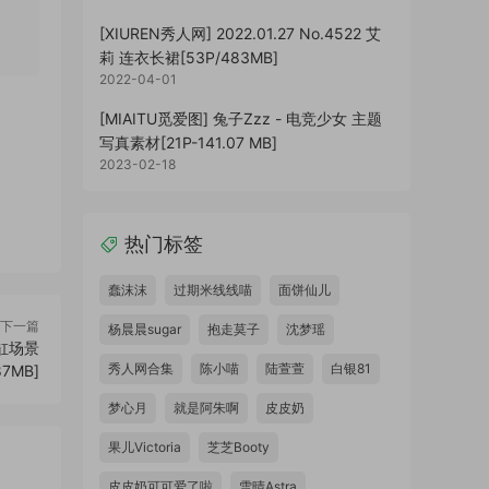
[XIUREN秀人网] 2022.01.27 No.4522 艾
莉 连衣长裙[53P/483MB]
2022-04-01
[MIAITU觅爱图] 兔子Zzz - 电竞少女 主题
写真素材[21P-141.07 MB]
2023-02-18
热门标签
蠢沫沫
过期米线线喵
面饼仙儿
下一篇
杨晨晨sugar
抱走莫子
沈梦瑶
 浴缸场景
秀人网合集
陈小喵
陆萱萱
白银81
87MB]
梦心月
就是阿朱啊
皮皮奶
果儿Victoria
芝芝Booty
皮皮奶可可爱了啦
雪晴Astra