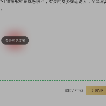
业黑色T恤搭配姓感魅惑嘿丝，柔美的身姿媚态诱人，全套写
人。
。
仅限VIP下载
升级VIP