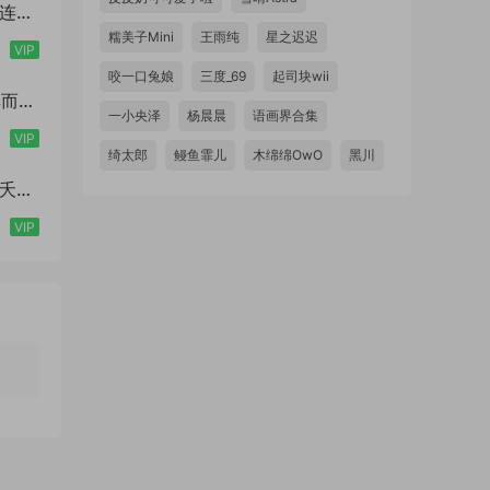
色连体
糯美子Mini
王雨纯
星之迟迟
VIP
咬一口兔娘
三度_69
起司块wii
古典而又
一小央泽
杨晨晨
语画界合集
VIP
绮太郎
鳗鱼霏儿
木绵绵OwO
黑川
桃之夭夭
VIP