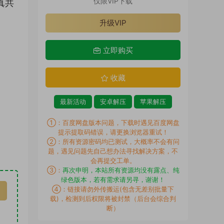
仅限VIP下载
真共
升级VIP
立即购买
收藏
最新活动
安卓解压
苹果解压
①：百度网盘版本问题，下载时遇见百度网盘
提示提取码错误，请更换浏览器重试！
②：所有资源密码均已测试，大概率不会有问
题，遇见问题先自己想办法寻找解决方案，不
会再提交工单。
③：
再次申明，本站所有资源均没有露点、纯
绿色版本，若有需求请另寻，谢谢！
④：链接请勿外传搬运(包含无差别批量下
载)，检测到后权限将被封禁（后台会综合判
断）