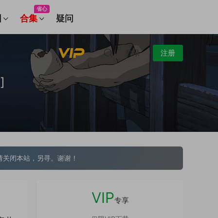
省心
图
合集
疑问
登录
注册
]
请关闭本站，另寻。谢谢！
VIP
专享