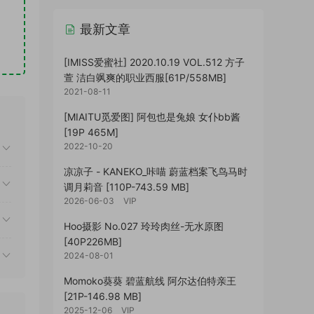
最新文章
[IMISS爱蜜社] 2020.10.19 VOL.512 方子
萱 洁白飒爽的职业西服[61P/558MB]
2021-08-11
[MIAITU觅爱图] 阿包也是兔娘 女仆bb酱
[19P 465M]
2022-10-20
凉凉子 - KANEKO_咔喵 蔚蓝档案飞鸟马时
调月莉音 [110P-743.59 MB]
2026-06-03
VIP
Hoo摄影 No.027 玲玲肉丝-无水原图
[40P226MB]
2024-08-01
Momoko葵葵 碧蓝航线 阿尔达伯特亲王
[21P-146.98 MB]
2025-12-06
VIP