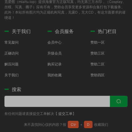
觅爱图（miaitu.top）提供海量官方正版写真，均无第三方水印，（Cosplay、
丝模、写真、圈子）应有尽有，赞助会员享受更多资源和合集打包下载服务。
此外！本站所有图片均为正规机构写真，无露D，无大CD，有这方面要求的请
绕道！
关于我们
会员服务
热门栏目
常见疑问
会员中心
赞助一区
正确访问
升级会员
赞助三区
解压问题
购买记录
赞助二区
关于我们
我的收藏
赞助四区
搜索
有任何问题请直接提交工单解决【
提交工单
】
来不及找到心仪的内容？按
Ctr
+
D
收藏我们