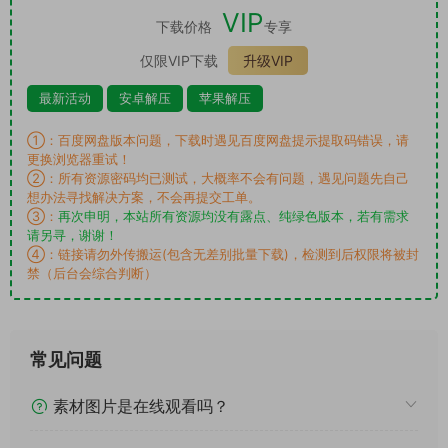
VIP
下载价格
专享
仅限VIP下载
升级VIP
最新活动
安卓解压
苹果解压
①：百度网盘版本问题，下载时遇见百度网盘提示提取码错误，请
更换浏览器重试！
②：所有资源密码均已测试，大概率不会有问题，遇见问题先自己
想办法寻找解决方案，不会再提交工单。
③：
再次申明，本站所有资源均没有露点、纯绿色版本，若有需求
请另寻，谢谢！
④：链接请勿外传搬运(包含无差别批量下载)，检测到后权限将被封
禁（后台会综合判断）
常见问题
素材图片是在线观看吗？