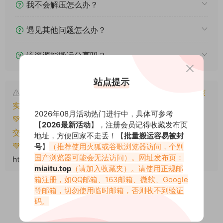
我不会解压怎么办？
遇见其他问题怎么办？
该资源能搬运分享吗？
站点提示
本文资源仅供个人参考学习，请勿批量搬运，一经核
实将封禁账号权限！
2026年08月活动热门进行中，具体可参考
💚本文资源均来源网友分享，若侵犯了您的权益可以提
【
2026最新活动
】，注册会员记得收藏发布页
交工单处理。
地址，方便回家不走丢！【
批量搬运容易被封
🧡转载请注明出处！原文链接：
号
】
（推荐使用火狐或谷歌浏览器访问，个别
国产浏览器可能会无法访问）。网址发布页：
https://miaitu.cc/77052.html
miaitu.top
（请加入收藏夹）。请使用正规邮
箱注册，如QQ邮箱、163邮箱、微软、Google
等邮箱，切勿使用临时邮箱，否则收不到验证
码。
0
0