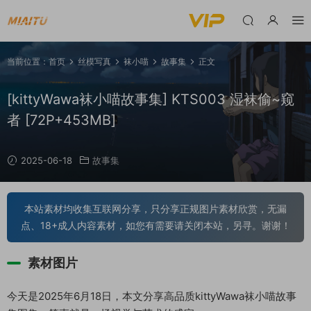
当前位置：
首页
丝模写真
袜小喵
故事集
正文
[kittyWawa袜小喵故事集] KTS003 湿袜偷~窥
者 [72P+453MB]
2025-06-18
故事集
本站素材均收集互联网分享，只分享正规图片素材欣赏，无漏
点、18+成人内容素材，如您有需要请关闭本站，另寻。谢谢！
素材图片
今天是2025年6月18日，本文分享高品质kittyWawa袜小喵故事