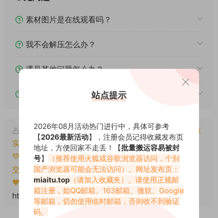
素材图片是在线观看吗？
我不会解压怎么办？
遇见其他问题怎么办？
该资源能搬运分享吗？
站点提示
2026年08月活动热门进行中，具体可参考
本文资源仅供个人参考学习，请勿批量搬运，一经核
【
2026最新活动
】，注册会员记得收藏发布页
实将封禁账号权限！
地址，方便回家不走丢！【
批量搬运容易被封
💚本文资源均来源网友分享，若侵犯了您的权益可以提
号
】
（推荐使用火狐或谷歌浏览器访问，个别
国产浏览器可能会无法访问）。网址发布页：
交工单处理。
miaitu.top
（请加入收藏夹）。请使用正规邮
🧡转载请注明出处！原文链接：
箱注册，如QQ邮箱、163邮箱、微软、Google
https://miaitu.cc/77141.html
等邮箱，切勿使用临时邮箱，否则收不到验证
码。