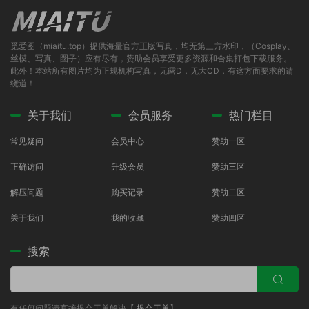
觅爱图（miaitu.top）提供海量官方正版写真，均无第三方水印，（Cosplay、
丝模、写真、圈子）应有尽有，赞助会员享受更多资源和合集打包下载服务。
此外！本站所有图片均为正规机构写真，无露D，无大CD，有这方面要求的请
绕道！
关于我们
会员服务
热门栏目
常见疑问
会员中心
赞助一区
正确访问
升级会员
赞助三区
解压问题
购买记录
赞助二区
关于我们
我的收藏
赞助四区
搜索
有任何问题请直接提交工单解决【
提交工单
】