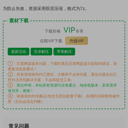
为防止失效，资源采用双层压缩，格式为7z。
素材下载
VIP
下载价格
专享
仅限VIP下载
升级VIP
最新活动
安卓解压
苹果解压
①：百度网盘版本问题，下载时遇见百度网盘提示提取码错误，请
更换浏览器重试！
②：所有资源密码均已测试，大概率不会有问题，遇见问题先自己
想办法寻找解决方案，不会再提交工单。
③：
再次申明，本站所有资源均没有露点、纯绿色版本，若有需求
请另寻，谢谢！
④：链接请勿外传搬运(包含无差别批量下载)，检测到后权限将被封
禁（后台会综合判断）
常见问题