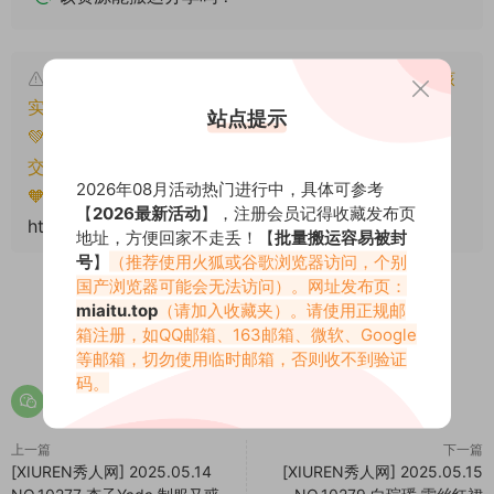
本文资源仅供个人参考学习，请勿批量搬运，一经核
实将封禁账号权限！
站点提示
💚本文资源均来源网友分享，若侵犯了您的权益可以提
交工单处理。
2026年08月活动热门进行中，具体可参考
🧡转载请注明出处！原文链接：
【
2026最新活动
】，注册会员记得收藏发布页
https://miaitu.cc/77198.html
地址，方便回家不走丢！【
批量搬运容易被封
号
】
（推荐使用火狐或谷歌浏览器访问，个别
国产浏览器可能会无法访问）。网址发布页：
miaitu.top
（请加入收藏夹）。请使用正规邮
箱注册，如QQ邮箱、163邮箱、微软、Google
0
0
等邮箱，切勿使用临时邮箱，否则收不到验证
码。
上一篇
下一篇
[XIUREN秀人网] 2025.05.14
[XIUREN秀人网] 2025.05.15