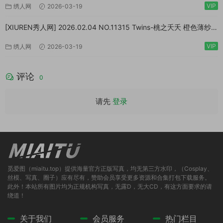
VIP
绣人网
2026-03-19
[XIUREN秀人网] 2026.02.04 NO.11315 Twins-桃之夭夭 橙色薄纱
[83P/1.10GB]
VIP
绣人网
2026-03-19
评论
0
请先
登录
觅爱图（miaitu.top）提供海量官方正版写真，均无第三方水印，（Cosplay、
丝模、写真、圈子）应有尽有，赞助会员享受更多资源和合集打包下载服务。
此外！本站所有图片均为正规机构写真，无露D，无大CD，有这方面要求的请
绕道！
关于我们
会员服务
热门栏目