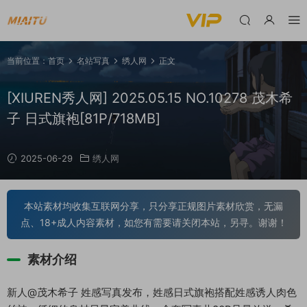
当前位置：
首页
名站写真
绣人网
正文
[XIUREN秀人网] 2025.05.15 NO.10278 茂木希
子 日式旗袍[81P/718MB]
2025-06-29
绣人网
本站素材均收集互联网分享，只分享正规图片素材欣赏，无漏
点、18+成人内容素材，如您有需要请关闭本站，另寻。谢谢！
素材介绍
新人@茂木希子 姓感写真发布，姓感日式旗袍搭配姓感诱人肉色