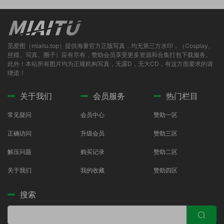
觅爱图（miaitu.top）提供海量官方正版写真，均无第三方水印，（Cosplay、
丝模、写真、圈子）应有尽有，赞助会员享受更多资源和合集打包下载服务。
此外！本站所有图片均为正规机构写真，无露D，无大CD，有这方面要求的请
绕道！
关于我们
会员服务
热门栏目
常见疑问
会员中心
赞助一区
正确访问
升级会员
赞助三区
解压问题
购买记录
赞助二区
关于我们
我的收藏
赞助四区
搜索