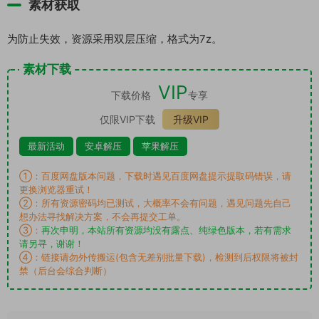
素材获取
为防止失效，资源采用双层压缩，格式为7z。
素材下载
VIP
下载价格
专享
仅限VIP下载
升级VIP
最新活动
安卓解压
苹果解压
①：百度网盘版本问题，下载时遇见百度网盘提示提取码错误，请
更换浏览器重试！
②：所有资源密码均已测试，大概率不会有问题，遇见问题先自己
想办法寻找解决方案，不会再提交工单。
③：
再次申明，本站所有资源均没有露点、纯绿色版本，若有需求
请另寻，谢谢！
④：链接请勿外传搬运(包含无差别批量下载)，检测到后权限将被封
禁（后台会综合判断）