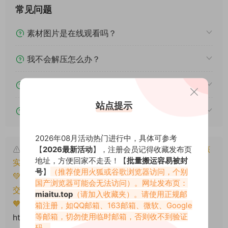
常见问题
素材图片是在线观看吗？
我不会解压怎么办？
遇见其他问题怎么办？
站点提示
该资源能搬运分享吗？
2026年08月活动热门进行中，具体可参考
本文资源仅供个人参考学习，请勿批量搬运，一经核
【
2026最新活动
】，注册会员记得收藏发布页
地址，方便回家不走丢！【
批量搬运容易被封
实将封禁账号权限！
号
】
（推荐使用火狐或谷歌浏览器访问，个别
💚本文资源均来源网友分享，若侵犯了您的权益可以提
国产浏览器可能会无法访问）。网址发布页：
交工单处理。
miaitu.top
（请加入收藏夹）。请使用正规邮
🧡转载请注明出处！原文链接：
箱注册，如QQ邮箱、163邮箱、微软、Google
等邮箱，切勿使用临时邮箱，否则收不到验证
https://miaitu.cc/81133.html
码。