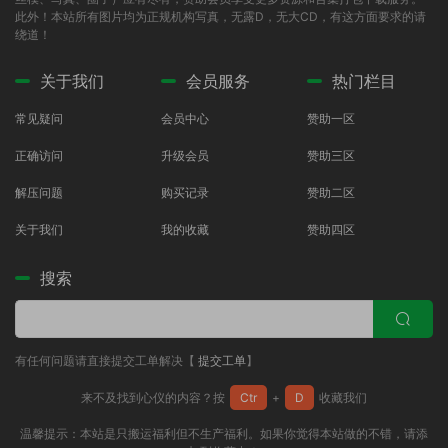
此外！本站所有图片均为正规机构写真，无露D，无大CD，有这方面要求的请
绕道！
关于我们
会员服务
热门栏目
常见疑问
会员中心
赞助一区
正确访问
升级会员
赞助三区
解压问题
购买记录
赞助二区
关于我们
我的收藏
赞助四区
搜索
有任何问题请直接提交工单解决【
提交工单
】
来不及找到心仪的内容？按
Ctr
+
D
收藏我们
温馨提示：本站是只搬运福利但不生产福利。如果你觉得本站做的不错，请添