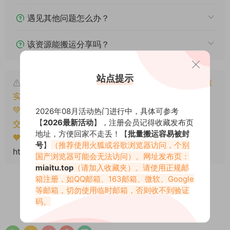
遇见其他问题怎么办？
该资源能搬运分享吗？
站点提示
本文资源仅供个人参考学习，请勿批量搬运，一经核
实将封禁账号权限！
💚本文资源均来源网友分享，若侵犯了您的权益可以提
2026年08月活动热门进行中，具体可参考
【
2026最新活动
】，注册会员记得收藏发布页
交工单处理。
地址，方便回家不走丢！【
批量搬运容易被封
🧡转载请注明出处！原文链接：
号
】
（推荐使用火狐或谷歌浏览器访问，个别
https://miaitu.cc/81155.html
国产浏览器可能会无法访问）。网址发布页：
miaitu.top
（请加入收藏夹）。请使用正规邮
箱注册，如QQ邮箱、163邮箱、微软、Google
等邮箱，切勿使用临时邮箱，否则收不到验证
码。
0
0