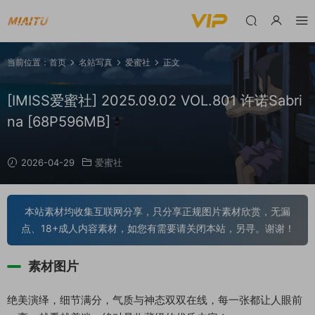
当前位置：
首页
名站写真
爱蜜社
正文
[IMISS爱蜜社] 2025.09.02 VOL.801 许诺Sabri
na [68P596MB]
2026-04-29
爱蜜社
本站素材均收集互联网分享，只分享正规图片素材欣赏，无漏
点、18+成人内容素材，如您有需要请关闭本站，另寻。谢谢！
素材图片
绝美演绎，细节满分，气质与神态双双在线，每一张都让人眼前