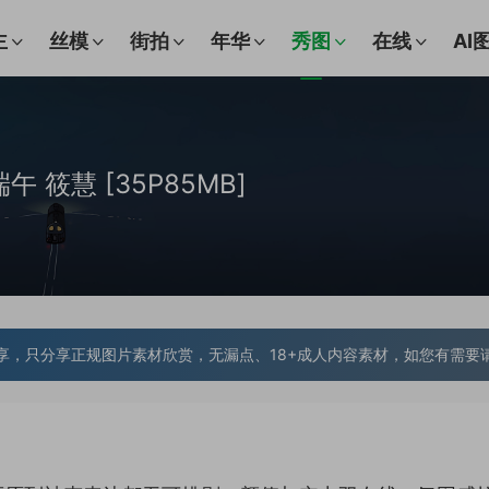
主
丝模
街拍
年华
秀图
在线
AI
端午 筱慧 [35P85MB]
享，只分享正规图片素材欣赏，无漏点、18+成人内容素材，如您有需要