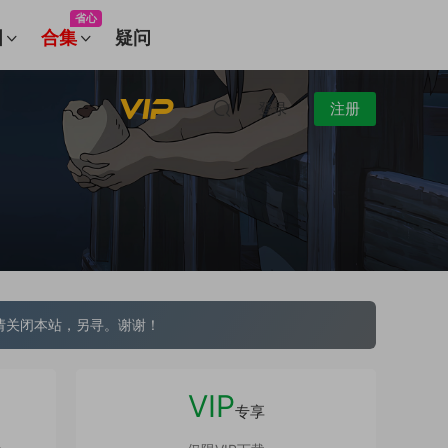
省心
图
合集
疑问
登录
注册
请关闭本站，另寻。谢谢！
VIP
专享