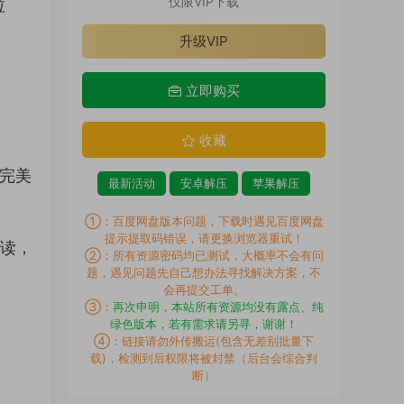
仅限VIP下载
拉
升级VIP
立即购买
收藏
力完美
最新活动
安卓解压
苹果解压
①：百度网盘版本问题，下载时遇见百度网盘
提示提取码错误，请更换浏览器重试！
解读，
②：所有资源密码均已测试，大概率不会有问
题，遇见问题先自己想办法寻找解决方案，不
会再提交工单。
③：
再次申明，本站所有资源均没有露点、纯
绿色版本，若有需求请另寻，谢谢！
④：链接请勿外传搬运(包含无差别批量下
载)，检测到后权限将被封禁（后台会综合判
断）