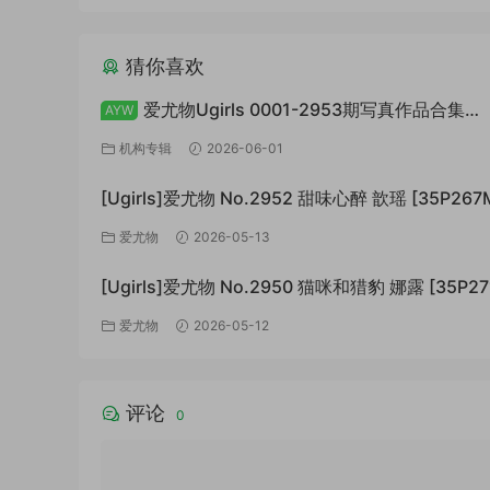
猜你喜欢
爱尤物Ugirls 0001-2953期写真作品合集
AYW
[74766P+/147GB]
机构专辑
2026-06-01
[Ugirls]爱尤物 No.2952 甜味心醉 歆瑶 [35P267
爱尤物
2026-05-13
[Ugirls]爱尤物 No.2950 猫咪和猎豹 娜露 [35P27
爱尤物
2026-05-12
评论
0