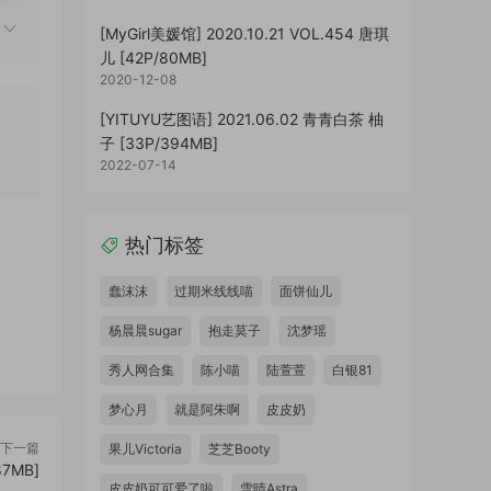
[MyGirl美媛馆] 2020.10.21 VOL.454 唐琪
儿 [42P/80MB]
2020-12-08
[YITUYU艺图语] 2021.06.02 青青白茶 柚
子 [33P/394MB]
2022-07-14
热门标签
蠢沫沫
过期米线线喵
面饼仙儿
杨晨晨sugar
抱走莫子
沈梦瑶
秀人网合集
陈小喵
陆萱萱
白银81
梦心月
就是阿朱啊
皮皮奶
下一篇
果儿Victoria
芝芝Booty
87MB]
皮皮奶可可爱了啦
雪晴Astra