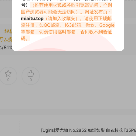
号
】
（推荐使用火狐或谷歌浏览器访问，个别
国产浏览器可能会无法访问）。网址发布页：
miaitu.top
（请加入收藏夹）。请使用正规邮
箱注册，如QQ邮箱、163邮箱、微软、Google
一经核实将封禁账号权限！
等邮箱，切勿使用临时邮箱，否则收不到验证
码。
可以提交工单处理。
cc/81159.html
0
0
[Ugirls]爱尤物 No.2852 如烟如影 白衣校花 [35P