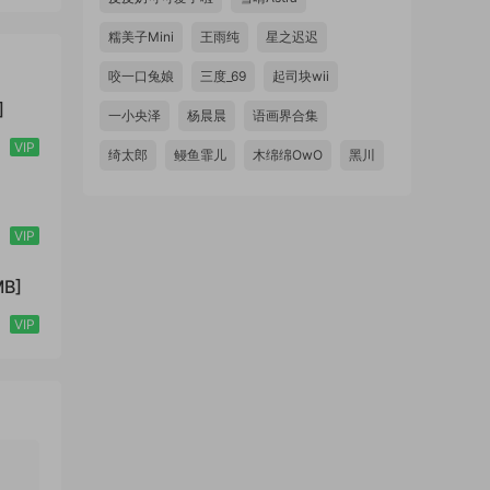
糯美子Mini
王雨纯
星之迟迟
咬一口兔娘
三度_69
起司块wii
]
一小央泽
杨晨晨
语画界合集
VIP
绮太郎
鳗鱼霏儿
木绵绵OwO
黑川
VIP
B]
VIP