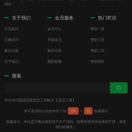
绕道！
关于我们
会员服务
热门栏目
常见疑问
会员中心
赞助一区
正确访问
升级会员
赞助三区
解压问题
购买记录
赞助二区
关于我们
我的收藏
赞助四区
搜索
有任何问题请直接提交工单解决【
提交工单
】
来不及找到心仪的内容？按
Ctr
+
D
收藏我们
温馨提示：本站是只搬运福利但不生产福利。如果你觉得本站做的不错，请添
加到收藏夹！