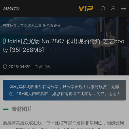
当前位置：
首页
名站写真
爱尤物
正文
[Ugirls]爱尤物 No.2867 你出现的街角 芝芝boo
ty [35P288MB]
2026-04-29
爱尤物
本站素材均收集互联网分享，只分享正规图片素材欣赏，无漏
点、18+成人内容素材，如您有需要请关闭本站，另寻。谢谢！
素材图片
质感与美感双双在线，每一处细节都打磨得非常到位，能感受到