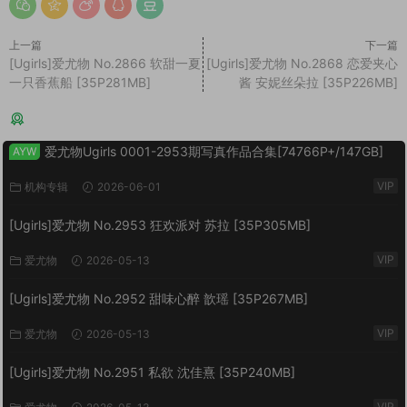
上一篇
下一篇
[Ugirls]爱尤物 No.2866 软甜一夏
[Ugirls]爱尤物 No.2868 恋爱夹心
一只香蕉船 [35P281MB]
酱 安妮丝朵拉 [35P226MB]
猜你喜欢
爱尤物Ugirls 0001-2953期写真作品合集[74766P+/147GB]
AYW
VIP
机构专辑
2026-06-01
[Ugirls]爱尤物 No.2953 狂欢派对 苏拉 [35P305MB]
VIP
爱尤物
2026-05-13
[Ugirls]爱尤物 No.2952 甜味心醉 歆瑶 [35P267MB]
VIP
爱尤物
2026-05-13
[Ugirls]爱尤物 No.2951 私欲 沈佳熹 [35P240MB]
VIP