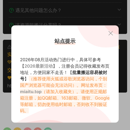
遇见其他问题怎么办？
该资源能搬运分享吗？
站点提示
本文资源仅供个人参考学习，请勿批量搬运，一经核
实将封禁账号权限！
2026年08月活动热门进行中，具体可参考
💚本文资源均来源网友分享，若侵犯了您的权益可以提
【
2026最新活动
】，注册会员记得收藏发布页
交工单处理。
地址，方便回家不走丢！【
批量搬运容易被封
🧡转载请注明出处！原文链接：
号
】
（推荐使用火狐或谷歌浏览器访问，个别
国产浏览器可能会无法访问）。网址发布页：
https://miaitu.cc/81175.html
miaitu.top
（请加入收藏夹）。请使用正规邮
箱注册，如QQ邮箱、163邮箱、微软、Google
等邮箱，切勿使用临时邮箱，否则收不到验证
码。
0
0