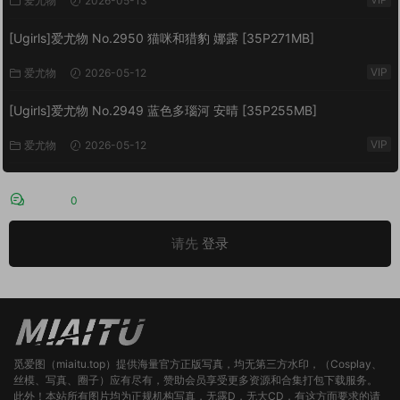
爱尤物
2026-05-13
[Ugirls]爱尤物 No.2950 猫咪和猎豹 娜露 [35P271MB]
VIP
爱尤物
2026-05-12
[Ugirls]爱尤物 No.2949 蓝色多瑙河 安晴 [35P255MB]
VIP
爱尤物
2026-05-12
评论
0
请先
登录
觅爱图（miaitu.top）提供海量官方正版写真，均无第三方水印，（Cosplay、
丝模、写真、圈子）应有尽有，赞助会员享受更多资源和合集打包下载服务。
此外！本站所有图片均为正规机构写真，无露D，无大CD，有这方面要求的请