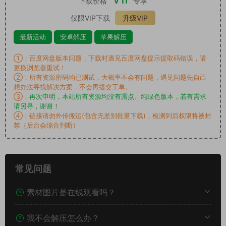
下载价格
专享
仅限VIP下载
升级VIP
最新活动
安卓解压
苹果解压
①：百度网盘版本问题，下载时遇见百度网盘提示提取码错误，请
更换浏览器重试！
②：所有资源密码均已测试，大概率不会有问题，遇见问题先自己
想办法寻找解决方案，不会再提交工单。
③：
再次申明，本站所有资源均没有露点、纯绿色版本，若有需求
请另寻，谢谢！
④：链接请勿外传搬运(包含无差别批量下载)，检测到后权限将被封
禁（后台会综合判断）
常见问题
素材图片是在线观看吗？
我不会解压怎么办？