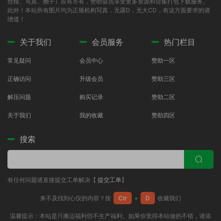
丝模、写真、圈子）应有尽有，赞助会员享受更多资源和合集打包下载服务。
此外！本站所有图片均为正规机构写真，无露D，无大CD，有这方面要求的请
绕道！
关于我们
会员服务
热门栏目
常见疑问
会员中心
赞助一区
正确访问
升级会员
赞助三区
解压问题
购买记录
赞助二区
关于我们
我的收藏
赞助四区
搜索
有任何问题请直接提交工单解决【
提交工单
】
来不及找到心仪的内容？按
Ctr
+
D
收藏我们
温馨提示：本站是只搬运福利但不生产福利。如果你觉得本站做的不错，请添