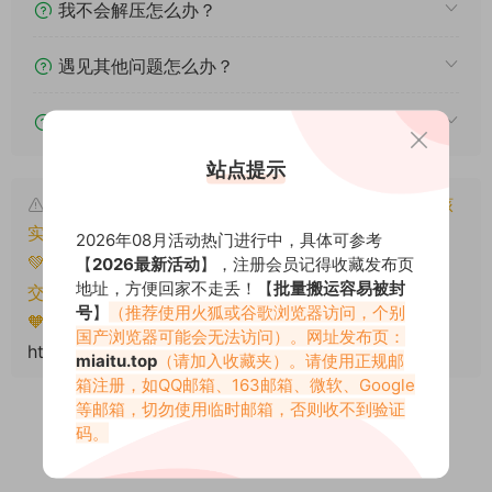
我不会解压怎么办？
遇见其他问题怎么办？
该资源能搬运分享吗？
站点提示
本文资源仅供个人参考学习，请勿批量搬运，一经核
实将封禁账号权限！
2026年08月活动热门进行中，具体可参考
💚本文资源均来源网友分享，若侵犯了您的权益可以提
【
2026最新活动
】，注册会员记得收藏发布页
地址，方便回家不走丢！【
批量搬运容易被封
交工单处理。
号
】
（推荐使用火狐或谷歌浏览器访问，个别
🧡转载请注明出处！原文链接：
国产浏览器可能会无法访问）。网址发布页：
https://miaitu.cc/81178.html
miaitu.top
（请加入收藏夹）。请使用正规邮
箱注册，如QQ邮箱、163邮箱、微软、Google
等邮箱，切勿使用临时邮箱，否则收不到验证
码。
0
0