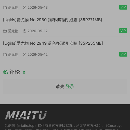
VIP
爱尤物
2026-05-13
[Ugirls]爱尤物 No.2950 猫咪和猎豹 娜露 [35P271MB]
VIP
爱尤物
2026-05-12
[Ugirls]爱尤物 No.2949 蓝色多瑙河 安晴 [35P255MB]
VIP
爱尤物
2026-05-12
评论
0
请先
登录
觅爱图（miaitu.top）提供海量官方正版写真，均无第三方水印，（Cosplay、