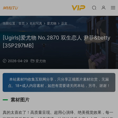
当前位置：
首页
名站写真
爱尤物
正文
[Ugirls]爱尤物 No.2870 双生恋人 尹菲&betty
[35P297MB]
2026-04-29
爱尤物
本站素材均收集互联网分享，只分享正规图片素材欣赏，无漏
点、18+成人内容素材，如您有需要请关闭本站，另寻。谢谢！
素材图片
真的太喜欢了！高质量呈现、超用心演绎、绝美视觉效果，每一