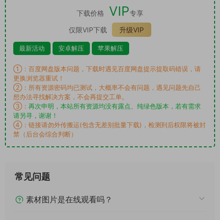
VIP
下载价格
专享
仅限VIP下载
升级VIP
最新活动
安卓解压
苹果解压
①：百度网盘版本问题，下载时遇见百度网盘提示提取码错误，请
更换浏览器重试！
②：所有资源密码均已测试，大概率不会有问题，遇见问题先自己
想办法寻找解决方案，不会再提交工单。
③：
再次申明，本站所有资源均没有露点、纯绿色版本，若有需求
请另寻，谢谢！
④：链接请勿外传搬运(包含无差别批量下载)，检测到后权限将被封
禁（后台会综合判断）
常见问题
素材图片是在线观看吗？