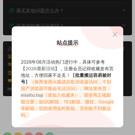
遇见其他问题怎么办？
该资源能搬运分享吗？
站点提示
本文资源仅供个人参考学习，请勿批量搬运，一经核
实将封禁账号权限！
2026年08月活动热门进行中，具体可参考
💚本文资源均来源网友分享，若侵犯了您的权益可以提
【
2026最新活动
】，注册会员记得收藏发布页
交工单处理。
地址，方便回家不走丢！【
批量搬运容易被封
🧡转载请注明出处！原文链接：
号
】
（推荐使用火狐或谷歌浏览器访问，个别
国产浏览器可能会无法访问）。网址发布页：
https://miaitu.cc/81182.html
miaitu.top
（请加入收藏夹）。请使用正规邮
箱注册，如QQ邮箱、163邮箱、微软、Google
等邮箱，切勿使用临时邮箱，否则收不到验证
码。
0
0