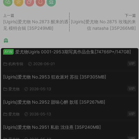
上一篇
下一篇
[Ugirls]爱尤物 No.2873 醒来的遇
[Ugirls]爱尤物 No.2875 玫瑰的来
见 模特合辑 [35P249MB]
信 natasha [35P266MB]
猜你喜欢
爱尤物Ugirls 0001-2953期写真作品合集[74766P+/147GB]
AYW
VIP
机构专辑
2026-06-01
[Ugirls]爱尤物 No.2953 狂欢派对 苏拉 [35P305MB]
VIP
爱尤物
2026-05-13
[Ugirls]爱尤物 No.2952 甜味心醉 歆瑶 [35P267MB]
VIP
爱尤物
2026-05-13
[Ugirls]爱尤物 No.2951 私欲 沈佳熹 [35P240MB]
VIP