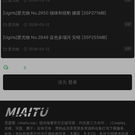
爱尤物
2026-05-13
[Ugirls]爱尤物 No.2950 猫咪和猎豹 娜露 [35P271MB]
VIP
爱尤物
2026-05-12
[Ugirls]爱尤物 No.2949 蓝色多瑙河 安晴 [35P255MB]
VIP
爱尤物
2026-05-12
评论
0
请先
登录
觅爱图（miaitu.top）提供海量官方正版写真，均无第三方水印，（Cosplay、
丝模、写真、圈子）应有尽有，赞助会员享受更多资源和合集打包下载服务。
此外！本站所有图片均为正规机构写真，无露D，无大CD，有这方面要求的请