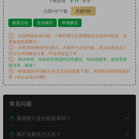
下载价格
专享
仅限VIP下载
升级VIP
最新活动
安卓解压
苹果解压
①：百度网盘版本问题，下载时遇见百度网盘提示提取码错误，请
更换浏览器重试！
②：所有资源密码均已测试，大概率不会有问题，遇见问题先自己
想办法寻找解决方案，不会再提交工单。
③：
再次申明，本站所有资源均没有露点、纯绿色版本，若有需求
请另寻，谢谢！
④：链接请勿外传搬运(包含无差别批量下载)，检测到后权限将被封
禁（后台会综合判断）
常见问题
素材图片是在线观看吗？
我不会解压怎么办？