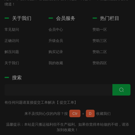
绕道！
关于我们
会员服务
热门栏目
常见疑问
会员中心
赞助一区
正确访问
升级会员
赞助三区
解压问题
购买记录
赞助二区
关于我们
我的收藏
赞助四区
搜索
有任何问题请直接提交工单解决【
提交工单
】
来不及找到心仪的内容？按
Ctr
+
D
收藏我们
温馨提示：本站是只搬运福利但不生产福利。如果你觉得本站做的不错，请添
加到收藏夹！