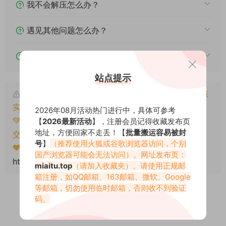
我不会解压怎么办？
遇见其他问题怎么办？
该资源能搬运分享吗？
站点提示
本文资源仅供个人参考学习，请勿批量搬运，一经核
实将封禁账号权限！
2026年08月活动热门进行中，具体可参考
💚本文资源均来源网友分享，若侵犯了您的权益可以提
【
2026最新活动
】，注册会员记得收藏发布页
地址，方便回家不走丢！【
批量搬运容易被封
交工单处理。
号
】
（推荐使用火狐或谷歌浏览器访问，个别
🧡转载请注明出处！原文链接：
国产浏览器可能会无法访问）。网址发布页：
https://miaitu.cc/81186.html
miaitu.top
（请加入收藏夹）。请使用正规邮
箱注册，如QQ邮箱、163邮箱、微软、Google
等邮箱，切勿使用临时邮箱，否则收不到验证
码。
0
0