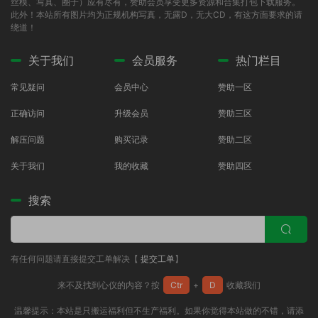
丝模、写真、圈子）应有尽有，赞助会员享受更多资源和合集打包下载服务。
此外！本站所有图片均为正规机构写真，无露D，无大CD，有这方面要求的请
绕道！
关于我们
会员服务
热门栏目
常见疑问
会员中心
赞助一区
正确访问
升级会员
赞助三区
解压问题
购买记录
赞助二区
关于我们
我的收藏
赞助四区
搜索
有任何问题请直接提交工单解决【
提交工单
】
来不及找到心仪的内容？按
Ctr
+
D
收藏我们
温馨提示：本站是只搬运福利但不生产福利。如果你觉得本站做的不错，请添