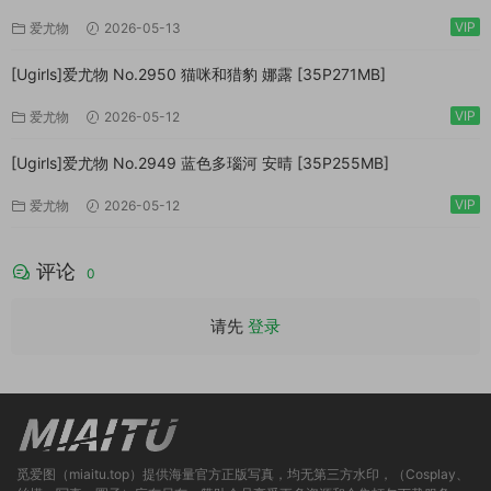
VIP
爱尤物
2026-05-13
[Ugirls]爱尤物 No.2950 猫咪和猎豹 娜露 [35P271MB]
VIP
爱尤物
2026-05-12
[Ugirls]爱尤物 No.2949 蓝色多瑙河 安晴 [35P255MB]
VIP
爱尤物
2026-05-12
评论
0
请先
登录
觅爱图（miaitu.top）提供海量官方正版写真，均无第三方水印，（Cosplay、