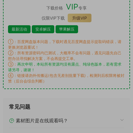
VIP
下载价格
专享
仅限VIP下载
升级VIP
最新活动
安卓解压
苹果解压
①：百度网盘版本问题，下载时遇见百度网盘提示提取码错误，请
更换浏览器重试！
②：所有资源密码均已测试，大概率不会有问题，遇见问题先自己
想办法寻找解决方案，不会再提交工单。
③：
再次申明，本站所有资源均没有露点、纯绿色版本，若有需求
请另寻，谢谢！
④：链接请勿外传搬运(包含无差别批量下载)，检测到后权限将被封
禁（后台会综合判断）
常见问题
素材图片是在线观看吗？