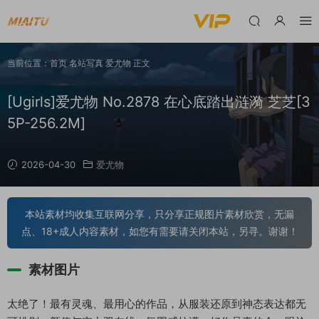
当前位置：
首页
名站写真
爱尤物
正文
[Ugirls]爱尤物 No.2878 在心底踏出涟漪 芝芝[3
5P-256.2M]
2026-04-30
爱尤物
本站素材均收集互联网分享，只分享正规图片素材欣赏，无漏
点、18+成人内容素材，如您有需要请关闭本站，另寻。谢谢！
素材图片
太绝了！最有灵魂、最用心的作品，从服装还原到神态表达都无