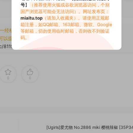
号
】
（推荐使用火狐或谷歌浏览器访问，个别
国产浏览器可能会无法访问）。网址发布页：
miaitu.top
（请加入收藏夹）。请使用正规邮
箱注册，如QQ邮箱、163邮箱、微软、Google
一经核实将封禁账号权限！
等邮箱，切勿使用临时邮箱，否则收不到验证
码。
可以提交工单处理。
cc/81193.html
0
0
[Ugirls]爱尤物 No.2886 miki 樱桃辣椒 [35P3