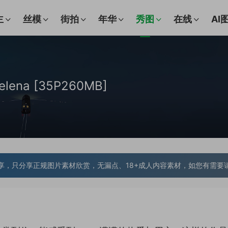
主
丝模
街拍
年华
秀图
在线
AI
lena [35P260MB]
享，只分享正规图片素材欣赏，无漏点、18+成人内容素材，如您有需要