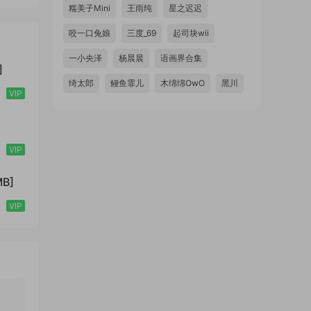
糯美子Mini
王雨纯
星之迟迟
咬一口兔娘
三度_69
起司块wii
一小央泽
杨晨晨
语画界合集
]
绮太郎
鳗鱼霏儿
木绵绵OwO
黑川
VIP
VIP
B]
VIP