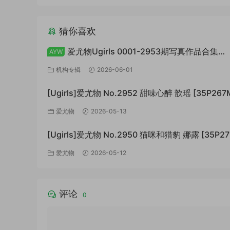
猜你喜欢
爱尤物Ugirls 0001-2953期写真作品合集
AYW
[74766P+/147GB]
机构专辑
2026-06-01
[Ugirls]爱尤物 No.2952 甜味心醉 歆瑶 [35P267
爱尤物
2026-05-13
[Ugirls]爱尤物 No.2950 猫咪和猎豹 娜露 [35P27
爱尤物
2026-05-12
评论
0