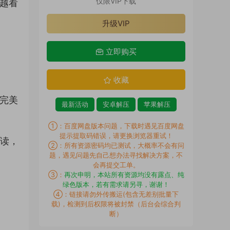
仅限VIP下载
品越看
升级VIP
立即购买
收藏
力完美
最新活动
安卓解压
苹果解压
①：百度网盘版本问题，下载时遇见百度网盘
提示提取码错误，请更换浏览器重试！
解读，
②：所有资源密码均已测试，大概率不会有问
题，遇见问题先自己想办法寻找解决方案，不
会再提交工单。
③：
再次申明，本站所有资源均没有露点、纯
绿色版本，若有需求请另寻，谢谢！
④：链接请勿外传搬运(包含无差别批量下
载)，检测到后权限将被封禁（后台会综合判
断）