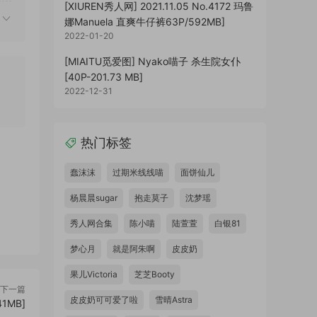
[XIUREN秀人网] 2021.11.05 No.4172 玛鲁
娜Manuela 直爽牛仔裤63P/592MB]
2022-01-20
[MIAITU觅爱图] Nyako喵子 杀生院女仆
[40P-201.73 MB]
2022-12-31
热门标签
蠢沫沫
过期米线线喵
面饼仙儿
杨晨晨sugar
抱走莫子
沈梦瑶
秀人网合集
陈小喵
陆萱萱
白银81
梦心月
就是阿朱啊
皮皮奶
果儿Victoria
芝芝Booty
下一篇
皮皮奶可可爱了啦
雪晴Astra
41MB]