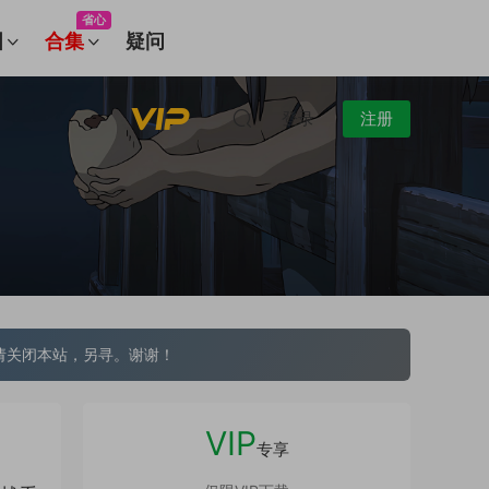
省心
图
合集
疑问
登录
注册
请关闭本站，另寻。谢谢！
VIP
专享