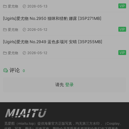
VIP
爱尤物
2026-05-13
[Ugirls]爱尤物 No.2950 猫咪和猎豹 娜露 [35P271MB]
VIP
爱尤物
2026-05-12
[Ugirls]爱尤物 No.2949 蓝色多瑙河 安晴 [35P255MB]
VIP
爱尤物
2026-05-12
评论
0
请先
登录
觅爱图（miaitu.top）提供海量官方正版写真，均无第三方水印，（Cosplay、
丝模、写真、圈子）应有尽有，赞助会员享受更多资源和合集打包下载服务。