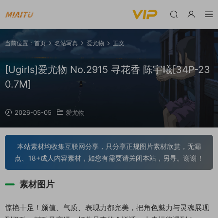
当前位置：
首页
名站写真
爱尤物
正文
[Ugirls]爱尤物 No.2915 寻花香 陈宇曦[34P-23
0.7M]
2026-05-05
爱尤物
本站素材均收集互联网分享，只分享正规图片素材欣赏，无漏
点、18+成人内容素材，如您有需要请关闭本站，另寻。谢谢！
素材图片
惊艳十足！颜值、气质、表现力都完美，把角色魅力与灵魂展现