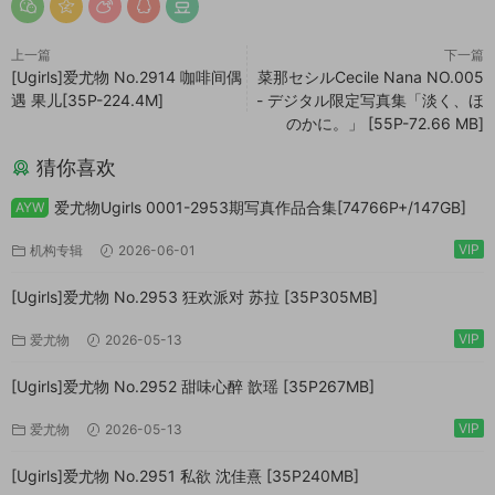
上一篇
下一篇
[Ugirls]爱尤物 No.2914 咖啡间偶
菜那セシルCecile Nana NO.005
遇 果儿[35P-224.4M]
- デジタル限定写真集「淡く、ほ
のかに。」 [55P-72.66 MB]
猜你喜欢
爱尤物Ugirls 0001-2953期写真作品合集[74766P+/147GB]
AYW
VIP
机构专辑
2026-06-01
[Ugirls]爱尤物 No.2953 狂欢派对 苏拉 [35P305MB]
VIP
爱尤物
2026-05-13
[Ugirls]爱尤物 No.2952 甜味心醉 歆瑶 [35P267MB]
VIP
爱尤物
2026-05-13
[Ugirls]爱尤物 No.2951 私欲 沈佳熹 [35P240MB]