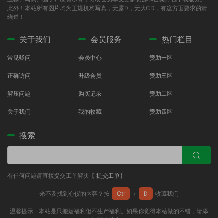
此外！本站所有图片均为正规机构写真，无露D，无大CD，有这方面要求的请
绕道！
关于我们
会员服务
热门栏目
常见疑问
会员中心
赞助一区
正确访问
升级会员
赞助三区
解压问题
购买记录
赞助二区
关于我们
我的收藏
赞助四区
搜索
有任何问题请直接提交工单解决【
提交工单
】
来不及找到心仪的内容？按
Ctr
+
D
收藏我们
温馨提示：本站是只搬运福利但不生产福利。如果你觉得本站做的不错，请添