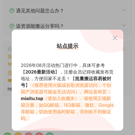
遇见其他问题怎么办？
该资源能搬运分享吗？
站点提示
本文资源仅供个人参考学习，请勿批量搬运，一经核
实将封禁账号权限！
💚本文资源均来源网友分享，若侵犯了您的权益可以提
2026年08月活动热门进行中，具体可参考
【
2026最新活动
】，注册会员记得收藏发布页
交工单处理。
地址，方便回家不走丢！【
批量搬运容易被封
🧡转载请注明出处！原文链接：
号
】
（推荐使用火狐或谷歌浏览器访问，个别
https://miaitu.cc/81223.html
国产浏览器可能会无法访问）。网址发布页：
miaitu.top
（请加入收藏夹）。请使用正规邮
箱注册，如QQ邮箱、163邮箱、微软、Google
等邮箱，切勿使用临时邮箱，否则收不到验证
码。
0
0