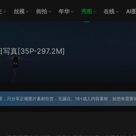
主
丝模
街拍
年华
秀图
在线
AI
日写真[35P-297.2M]
享，只分享正规图片素材欣赏，无漏点、18+成人内容素材，如您有需要