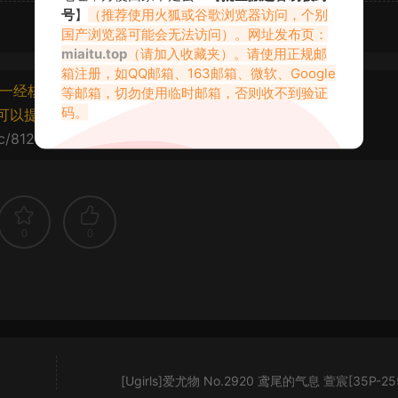
号
】
（推荐使用火狐或谷歌浏览器访问，个别
国产浏览器可能会无法访问）。网址发布页：
miaitu.top
（请加入收藏夹）。请使用正规邮
箱注册，如QQ邮箱、163邮箱、微软、Google
一经核实将封禁账号权限！
等邮箱，切勿使用临时邮箱，否则收不到验证
码。
可以提交工单处理。
cc/81227.html
0
0
[Ugirls]爱尤物 No.2920 鸢尾的气息 萱宸[35P-25