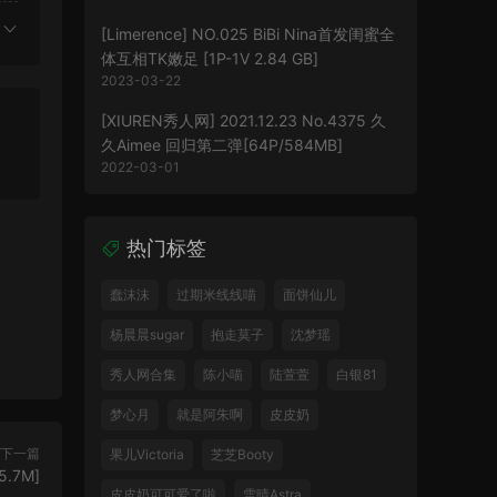
[Limerence] NO.025 BiBi Nina首发闺蜜全
体互相TK嫩足 [1P-1V 2.84 GB]
2023-03-22
[XIUREN秀人网] 2021.12.23 No.4375 久
久Aimee 回归第二弹[64P/584MB]
2022-03-01
热门标签
蠢沫沫
过期米线线喵
面饼仙儿
杨晨晨sugar
抱走莫子
沈梦瑶
秀人网合集
陈小喵
陆萱萱
白银81
梦心月
就是阿朱啊
皮皮奶
下一篇
果儿Victoria
芝芝Booty
5.7M]
皮皮奶可可爱了啦
雪晴Astra