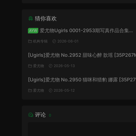
猜你喜欢
爱尤物Ugirls 0001-2953期写真作品合集
AYW
[74766P+/147GB]
机构专辑
2026-06-01
[Ugirls]爱尤物 No.2952 甜味心醉 歆瑶 [35P267
爱尤物
2026-05-13
[Ugirls]爱尤物 No.2950 猫咪和猎豹 娜露 [35P27
爱尤物
2026-05-12
评论
0