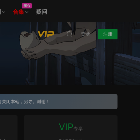
省心
图
合集
疑问
登录
注册
请关闭本站，另寻。谢谢！
VIP
专享