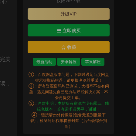
仅限VIP下载
用心
升级VIP
立即购买
收藏
力完美
最新活动
安卓解压
苹果解压
①：百度网盘版本问题，下载时遇见百度网盘
提示提取码错误，请更换浏览器重试！
解读，
②：所有资源密码均已测试，大概率不会有问
题，遇见问题先自己想办法寻找解决方案，不
会再提交工单。
③：
再次申明，本站所有资源均没有露点、纯
绿色版本，若有需求请另寻，谢谢！
④：链接请勿外传搬运(包含无差别批量下
载)，检测到后权限将被封禁（后台会综合判
断）