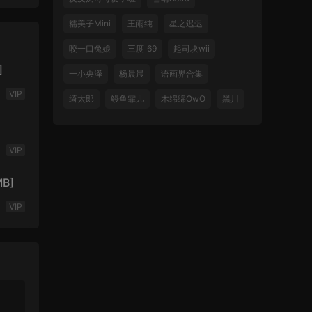
糯美子Mini
王雨纯
星之迟迟
咬一口兔娘
三度_69
起司块wii
]
一小央泽
杨晨晨
语画界合集
VIP
绮太郎
鳗鱼霏儿
木绵绵OwO
黑川
VIP
B]
VIP