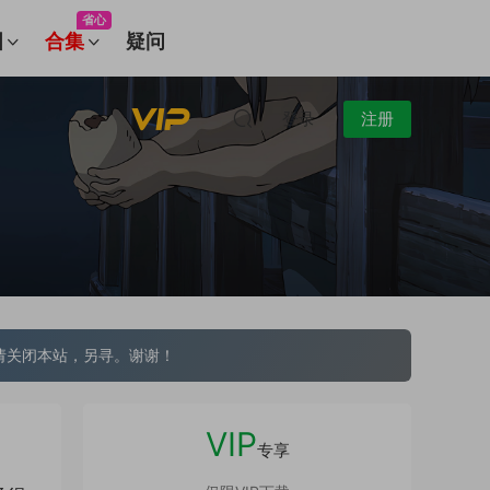
省心
图
合集
疑问
登录
注册
请关闭本站，另寻。谢谢！
VIP
专享