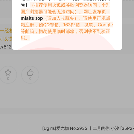
号
】
（推荐使用火狐或谷歌浏览器访问，个别
国产浏览器可能会无法访问）。网址发布页：
miaitu.top
（请加入收藏夹）。请使用正规邮
箱注册，如QQ邮箱、163邮箱、微软、Google
一经核实将封禁账号权限！
等邮箱，切勿使用临时邮箱，否则收不到验证
码。
可以提交工单处理。
cc/81242.html
0
0
[Ugirls]爱尤物 No.2935 十二月的你 小汐 [35P2