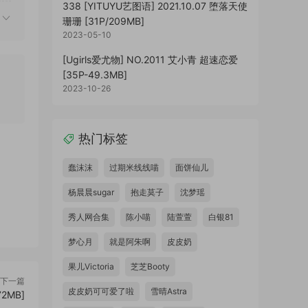
338 [YITUYU艺图语] 2021.10.07 堕落天使
珊珊 [31P/209MB]
2023-05-10
[Ugirls爱尤物] NO.2011 艾小青 超速恋爱
[35P-49.3MB]
2023-10-26
热门标签
蠢沫沫
过期米线线喵
面饼仙儿
杨晨晨sugar
抱走莫子
沈梦瑶
秀人网合集
陈小喵
陆萱萱
白银81
梦心月
就是阿朱啊
皮皮奶
果儿Victoria
芝芝Booty
下一篇
皮皮奶可可爱了啦
雪晴Astra
72MB]