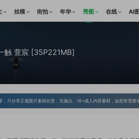
主
丝模
街拍
年华
秀图
在线
AI
一触 萱宸 [35P221MB]
享，只分享正规图片素材欣赏，无漏点、18+成人内容素材，如您有需要