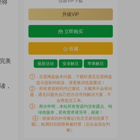
仅限VIP下载
经得
升级VIP
立即购买
收藏
力完美
最新活动
安卓解压
苹果解压
①：百度网盘版本问题，下载时遇见百度网盘
提示提取码错误，请更换浏览器重试！
解读，
②：所有资源密码均已测试，大概率不会有问
题，遇见问题先自己想办法寻找解决方案，不
会再提交工单。
③：
再次申明，本站所有资源均没有露点、纯
绿色版本，若有需求请另寻，谢谢！
④：链接请勿外传搬运(包含无差别批量下
载)，检测到后权限将被封禁（后台会综合判
断）