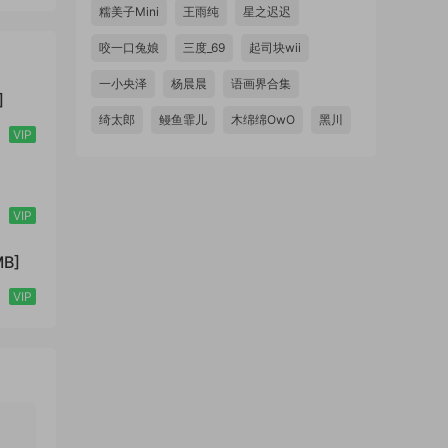
糯美子Mini
王雨纯
星之迟迟
咬一口兔娘
三度_69
起司块wii
一小央泽
杨晨晨
语画界合集
]
绮太郎
鳗鱼霏儿
木绵绵OwO
黑川
VIP
VIP
B]
VIP