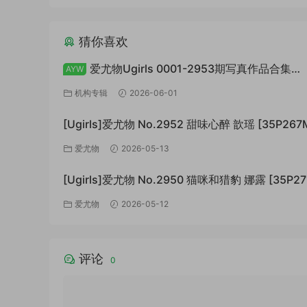
猜你喜欢
爱尤物Ugirls 0001-2953期写真作品合集
AYW
[74766P+/147GB]
机构专辑
2026-06-01
[Ugirls]爱尤物 No.2952 甜味心醉 歆瑶 [35P267
爱尤物
2026-05-13
[Ugirls]爱尤物 No.2950 猫咪和猎豹 娜露 [35P27
爱尤物
2026-05-12
评论
0