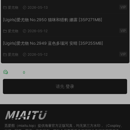
VIP
爱尤物
2026-05-13
[Ugirls]爱尤物 No.2950 猫咪和猎豹 娜露 [35P271MB]
VIP
爱尤物
2026-05-12
[Ugirls]爱尤物 No.2949 蓝色多瑙河 安晴 [35P255MB]
VIP
爱尤物
2026-05-12
评论
0
请先
登录
觅爱图（miaitu.top）提供海量官方正版写真，均无第三方水印，（Cosplay、