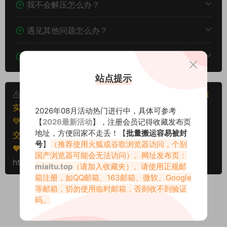
我不会解压怎么办？
遇见其他问题怎么办？
该资源能搬运分享吗？
站点提示
本文资源仅供个人参考学习，请勿批量搬运，一经核
实将封禁账号权限！
2026年08月活动热门进行中，具体可参考
💚本文资源均来源网友分享，若侵犯了您的权益可以提
【
2026最新活动
】，注册会员记得收藏发布页
地址，方便回家不走丢！【
批量搬运容易被封
交工单处理。
号
】
（推荐使用火狐或谷歌浏览器访问，个别
🧡转载请注明出处！原文链接：
国产浏览器可能会无法访问）。网址发布页：
https://miaitu.cc/81256.html
miaitu.top
（请加入收藏夹）。请使用正规邮
箱注册，如QQ邮箱、163邮箱、微软、Google
等邮箱，切勿使用临时邮箱，否则收不到验证
码。
0
0