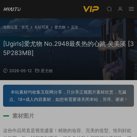
当前位置：
首页
名站写真
爱尤物
正文
[Ugirls]爱尤物 No.2948最炙热的心跳 吴美溪 [3
5P283MB]
2026-05-12
爱尤物
本站素材均收集互联网分享，只分享正规图片素材欣赏，无漏
点、18+成人内容素材，如您有需要请关闭本站，另寻。谢谢！
素材图片
这份作品简直是视觉盛宴！精致的妆容、完美的造型、恰到好处