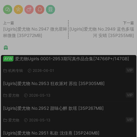
上一篇
下一篇
[Ugirls]爱尤物 No.2947 微光星眸
[Ugirls]爱尤物 No.2949 蓝色多瑙
林微微 [35P272MB]
河 安晴 [35P255MB]
猜你喜欢
爱尤物Ugirls 0001-2953期写真作品合集[74766P+/147GB]
AYW
VIP
机构专辑
2026-06-01
[Ugirls]爱尤物 No.2953 狂欢派对 苏拉 [35P305MB]
VIP
爱尤物
2026-05-13
[Ugirls]爱尤物 No.2952 甜味心醉 歆瑶 [35P267MB]
VIP
爱尤物
2026-05-13
[Ugirls]爱尤物 No.2951 私欲 沈佳熹 [35P240MB]