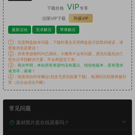
VIP
下载价格
专享
仅限VIP下载
升级VIP
最新活动
安卓解压
苹果解压
①：百度网盘版本问题，下载时遇见百度网盘提示提取码错误，请
更换浏览器重试！
②：所有资源密码均已测试，大概率不会有问题，遇见问题先自己
想办法寻找解决方案，不会再提交工单。
③：
再次申明，本站所有资源均没有露点、纯绿色版本，若有需求
请另寻，谢谢！
④：链接请勿外传搬运(包含无差别批量下载)，检测到后权限将被封
禁（后台会综合判断）
常见问题
素材图片是在线观看吗？