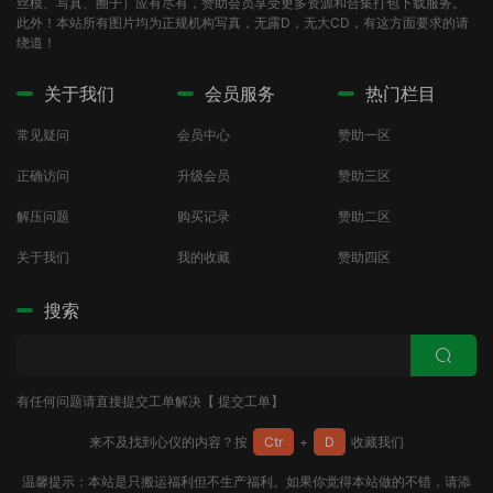
丝模、写真、圈子）应有尽有，赞助会员享受更多资源和合集打包下载服务。
此外！本站所有图片均为正规机构写真，无露D，无大CD，有这方面要求的请
绕道！
关于我们
会员服务
热门栏目
常见疑问
会员中心
赞助一区
正确访问
升级会员
赞助三区
解压问题
购买记录
赞助二区
关于我们
我的收藏
赞助四区
搜索
有任何问题请直接提交工单解决【
提交工单
】
来不及找到心仪的内容？按
Ctr
+
D
收藏我们
温馨提示：本站是只搬运福利但不生产福利。如果你觉得本站做的不错，请添