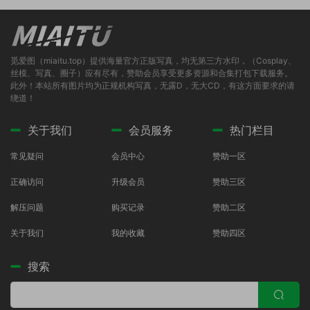
觅爱图（miaitu.top）提供海量官方正版写真，均无第三方水印，（Cosplay、
丝模、写真、圈子）应有尽有，赞助会员享受更多资源和合集打包下载服务。
此外！本站所有图片均为正规机构写真，无露D，无大CD，有这方面要求的请
绕道！
关于我们
会员服务
热门栏目
常见疑问
会员中心
赞助一区
正确访问
升级会员
赞助三区
解压问题
购买记录
赞助二区
关于我们
我的收藏
赞助四区
搜索