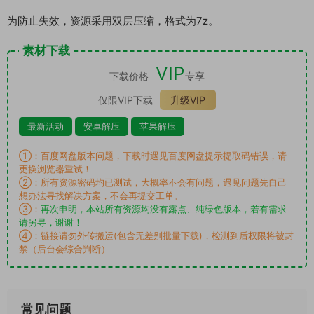
为防止失效，资源采用双层压缩，格式为7z。
素材下载
VIP
下载价格
专享
仅限VIP下载
升级VIP
最新活动
安卓解压
苹果解压
①：百度网盘版本问题，下载时遇见百度网盘提示提取码错误，请
更换浏览器重试！
②：所有资源密码均已测试，大概率不会有问题，遇见问题先自己
想办法寻找解决方案，不会再提交工单。
③：
再次申明，本站所有资源均没有露点、纯绿色版本，若有需求
请另寻，谢谢！
④：链接请勿外传搬运(包含无差别批量下载)，检测到后权限将被封
禁（后台会综合判断）
常见问题