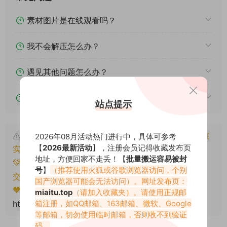
素材图片是在线观看吗？
我不会解压怎么办？
遇见其他问题怎么办？
该资源能搬运分享吗？
站点提示
本文资源仅供个人参考学习，请勿批量搬运，一经核
2026年08月活动热门进行中，具体可参考
【
2026最新活动
】，注册会员记得收藏发布页
实将封禁账号权限！
地址，方便回家不走丢！【
批量搬运容易被封
💚本文资源均来源网友分享，若侵犯了您的权益可以提
号
】
（推荐使用火狐或谷歌浏览器访问，个别
交工单处理。
国产浏览器可能会无法访问）。网址发布页：
🧡转载请注明出处！原文链接：
miaitu.top
（请加入收藏夹）。请使用正规邮
箱注册，如QQ邮箱、163邮箱、微软、Google
https://miaitu.cc/81276.html
等邮箱，切勿使用临时邮箱，否则收不到验证
码。