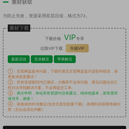
素材获取
为防止失效，资源采用双层压缩，格式为7z。
素材下载
VIP
下载价格
专享
仅限VIP下载
升级VIP
最新活动
安卓解压
苹果解压
①：百度网盘版本问题，下载时遇见百度网盘提示提取码错误，请
更换浏览器重试！
②：所有资源密码均已测试，大概率不会有问题，遇见问题先自己
想办法寻找解决方案，不会再提交工单。
③：
再次申明，本站所有资源均没有露点、纯绿色版本，若有需求
请另寻，谢谢！
④：链接请勿外传搬运(包含无差别批量下载)，检测到后权限将被封
禁（后台会综合判断）