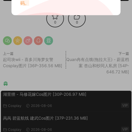
码。
0
0
上一篇
下一篇
起司块wii - 喜多川海梦女警
Quan冉有点饿(拖拉大王) - 蔚蓝档
Cosplay图片 [36P-356.56 MB]
案 杏山和纱同人私房 [54P-
646.72 MB]
猜你喜欢
湖里狸 - 马修花嫁Cos图片 [30P-206.97 MB]
VIP
Cosplay
2026-08-06
呙呙 碧蓝航线 建武Cos图片 [37P-231.36 MB]
VIP
Cosplay
2026-08-06