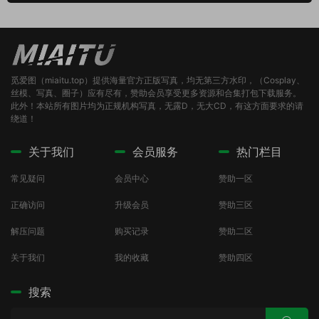
觅爱图（miaitu.top）提供海量官方正版写真，均无第三方水印，（Cosplay、
丝模、写真、圈子）应有尽有，赞助会员享受更多资源和合集打包下载服务。
此外！本站所有图片均为正规机构写真，无露D，无大CD，有这方面要求的请
绕道！
关于我们
会员服务
热门栏目
常见疑问
会员中心
赞助一区
正确访问
升级会员
赞助三区
解压问题
购买记录
赞助二区
关于我们
我的收藏
赞助四区
搜索