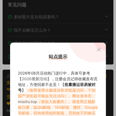
常见问题
素材图片是在线观看吗？
我不会解压怎么办？
遇见其他问题怎么办？
站点提示
该资源能搬运分享吗？
2026年08月活动热门进行中，具体可参考
本文资源仅供个人参考学习，请勿批量搬运，一经核
【
2026最新活动
】，注册会员记得收藏发布页
实将封禁账号权限！
地址，方便回家不走丢！【
批量搬运容易被封
💚本文资源均来源网友分享，若侵犯了您的权益可以提
号
】
（推荐使用火狐或谷歌浏览器访问，个别
国产浏览器可能会无法访问）。网址发布页：
交工单处理。
miaitu.top
（请加入收藏夹）。请使用正规邮
🧡转载请注明出处！原文链接：
箱注册，如QQ邮箱、163邮箱、微软、Google
https://miaitu.cc/81328.html
等邮箱，切勿使用临时邮箱，否则收不到验证