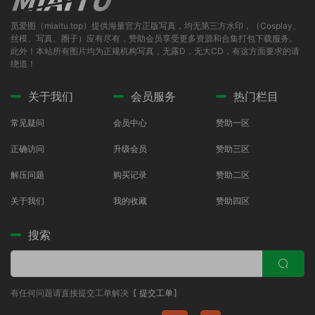
觅爱图（miaitu.top）提供海量官方正版写真，均无第三方水印，（Cosplay、
丝模、写真、圈子）应有尽有，赞助会员享受更多资源和合集打包下载服务。
此外！本站所有图片均为正规机构写真，无露D，无大CD，有这方面要求的请
绕道！
关于我们
会员服务
热门栏目
常见疑问
会员中心
赞助一区
正确访问
升级会员
赞助三区
解压问题
购买记录
赞助二区
关于我们
我的收藏
赞助四区
搜索
有任何问题请直接提交工单解决【
提交工单
】