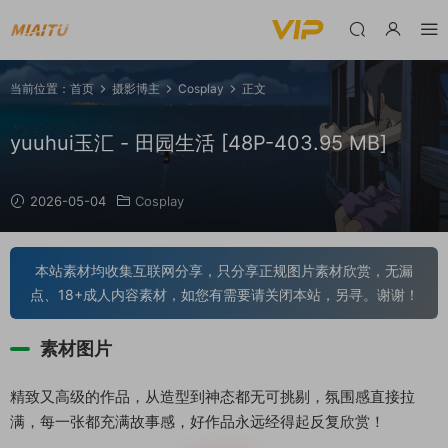
当前位置：
首页
摄影博主
Cosplay
正文
yuuhui玉汇 - 田园生活 [48P-403.95 MB]
2026-05-04
Cosplay
本站素材均收集互联网分享，只分享正规图片素材欣赏，无漏
点、18+成人内容素材，如您有需要请关闭本站，另寻。谢谢！
素材图片
精致又高级的作品，从造型到神态都无可挑剔，氛围感直接拉
满，每一张都充满故事感，好作品永远经得起反复欣赏！