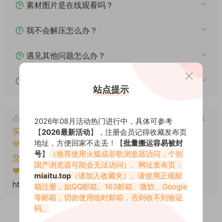
素材图片是在线观看吗？
我不会解压怎么办？
遇见其他问题怎么办？
该资源能搬运分享吗？
站点提示
本文资源仅供个人参考学习，请勿批量搬运，一经核
2026年08月活动热门进行中，具体可参考
实将封禁账号权限！
【
2026最新活动
】，注册会员记得收藏发布页
地址，方便回家不走丢！【
批量搬运容易被封
💚本文资源均来源网友分享，若侵犯了您的权益可以提
号
】
（推荐使用火狐或谷歌浏览器访问，个别
交工单处理。
国产浏览器可能会无法访问）。网址发布页：
🧡转载请注明出处！原文链接：
miaitu.top
（请加入收藏夹）。请使用正规邮
https://miaitu.cc/81340.html
箱注册，如QQ邮箱、163邮箱、微软、Google
等邮箱，切勿使用临时邮箱，否则收不到验证
码。