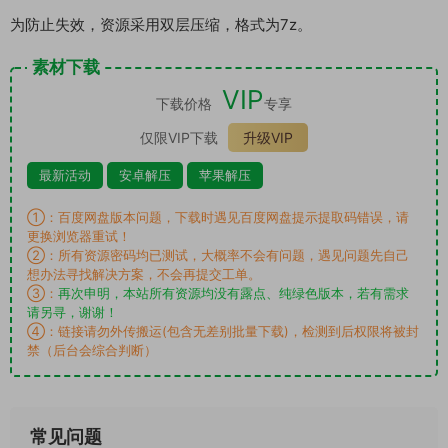
为防止失效，资源采用双层压缩，格式为7z。
素材下载
VIP
下载价格
专享
仅限VIP下载
升级VIP
最新活动
安卓解压
苹果解压
①：百度网盘版本问题，下载时遇见百度网盘提示提取码错误，请
更换浏览器重试！
②：所有资源密码均已测试，大概率不会有问题，遇见问题先自己
想办法寻找解决方案，不会再提交工单。
③：
再次申明，本站所有资源均没有露点、纯绿色版本，若有需求
请另寻，谢谢！
④：链接请勿外传搬运(包含无差别批量下载)，检测到后权限将被封
禁（后台会综合判断）
常见问题