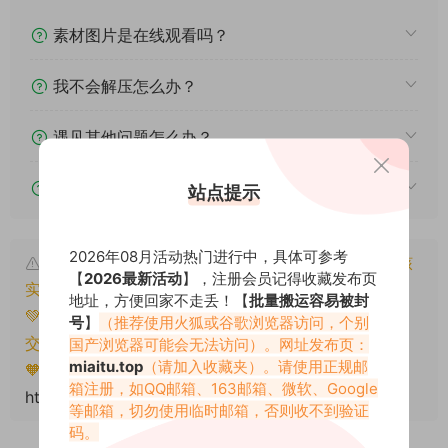
素材图片是在线观看吗？
我不会解压怎么办？
遇见其他问题怎么办？
该资源能搬运分享吗？
站点提示
2026年08月活动热门进行中，具体可参考
本文资源仅供个人参考学习，请勿批量搬运，一经核
【
2026最新活动
】，注册会员记得收藏发布页
实将封禁账号权限！
地址，方便回家不走丢！【
批量搬运容易被封
💚本文资源均来源网友分享，若侵犯了您的权益可以提
号
】
（推荐使用火狐或谷歌浏览器访问，个别
交工单处理。
国产浏览器可能会无法访问）。网址发布页：
miaitu.top
（请加入收藏夹）。请使用正规邮
🧡转载请注明出处！原文链接：
箱注册，如QQ邮箱、163邮箱、微软、Google
https://miaitu.cc/81342.html
等邮箱，切勿使用临时邮箱，否则收不到验证
码。