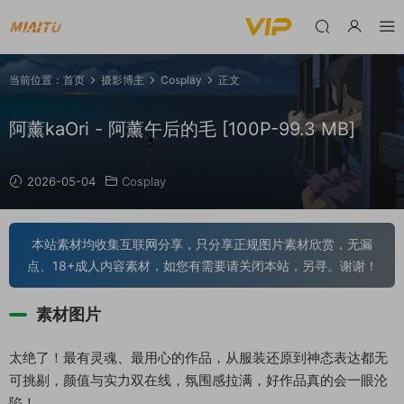
当前位置：
首页
摄影博主
Cosplay
正文
阿薰kaOri - 阿薰午后的毛 [100P-99.3 MB]
2026-05-04
Cosplay
本站素材均收集互联网分享，只分享正规图片素材欣赏，无漏
点、18+成人内容素材，如您有需要请关闭本站，另寻。谢谢！
素材图片
太绝了！最有灵魂、最用心的作品，从服装还原到神态表达都无
可挑剔，颜值与实力双在线，氛围感拉满，好作品真的会一眼沦
陷！