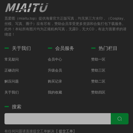
觅爱图（miaitu.top）提供海量官方正版写真，均无第三方水印，（Cosplay、
丝模、写真、圈子）应有尽有，赞助会员享受更多资源和合集打包下载服务。
此外！本站所有图片均为正规机构写真，无露D，无大CD，有这方面要求的请
绕道！
关于我们
会员服务
热门栏目
常见疑问
会员中心
赞助一区
正确访问
升级会员
赞助三区
解压问题
购买记录
赞助二区
关于我们
我的收藏
赞助四区
搜索
有任何问题请直接提交工单解决【
提交工单
】