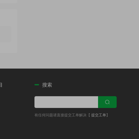
目
搜索
有任何问题请直接提交工单解决【
提交工单
】