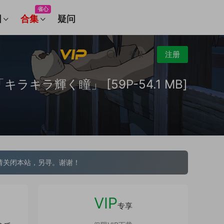
省心
图
合集
疑问
登录
注册
「キラキラ輝く瞳」 [59P-54.1 MB]
请关闭本站，另寻。谢谢！
VIP
专享