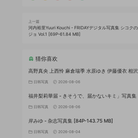
上一篇
河内裕里Yuuri Kouchi - FRIDAYデジタル写真集 シコ
ジョ Vol.1 [69P-61.84 MB]
猜你喜欢
高野真央 上西怜 麻倉瑞季 水原ゆき 伊藤優衣 相
吉田優花 冴島なな - 進化を止めない逸材 [118P-55
日韩写真
2026-08-06
MB]
福井梨莉華届 - きそうで、届かないキミ」写真集 [
21.26 MB]
日韩写真
2026-08-06
岸みゆ - 杂志写真集 [84P-143.75 MB]
日韩写真
2026-08-04