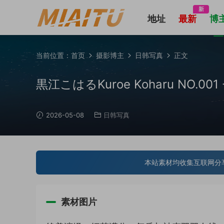
新
地址
最新
博
当前位置：
首页
摄影博主
日韩写真
正文
黒江こはるKuroe Koharu NO.0
2026-05-08
日韩写真
本站素材均收集互联网分
素材图片