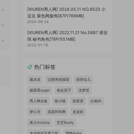
[XIUREN秀人网] 2024.05.11 NO.8523 小
逗逗 紫色网服饰[87P/766MB]
2024-06-24
[XIUREN秀人网] 2022.11.21 No.5887 唐安
琪 秘书角色[78P/551MB]
2023-01-19
热门标签
蠢沫沫
过期米线线喵
面饼仙儿
杨晨晨sugar
抱走莫子
沈梦瑶
秀人网合集
陈小喵
陆萱萱
白银81
梦心月
就是阿朱啊
皮皮奶
果儿Victoria
芝芝Booty
皮皮奶可可爱了啦
雪晴Astra