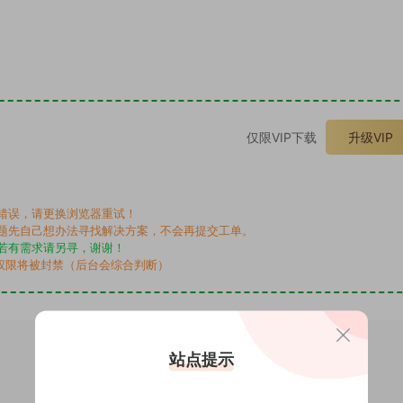
。
仅限VIP下载
升级VIP
错误，请更换浏览器重试！
题先自己想办法寻找解决方案，不会再提交工单。
若有需求请另寻，谢谢！
权限将被封禁（后台会综合判断）
站点提示