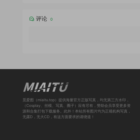
评论
0
觅爱图（miaitu.top）提供海量官方正版写真，均无第三方水印，
（Cosplay、丝模、写真、圈子）应有尽有，赞助会员享受更多资
源和合集打包下载服务。此外！本站所有图片均为正规机构写真，
无露D，无大CD，有这方面要求的请绕道！