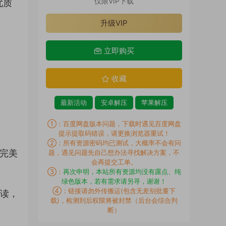
仅限VIP下载
优质
升级VIP
立即购买
收藏
最新活动
安卓解压
苹果解压
①：百度网盘版本问题，下载时遇见百度网盘
提示提取码错误，请更换浏览器重试！
②：所有资源密码均已测试，大概率不会有问
力完美
题，遇见问题先自己想办法寻找解决方案，不
会再提交工单。
③：
再次申明，本站所有资源均没有露点、纯
绿色版本，若有需求请另寻，谢谢！
④：链接请勿外传搬运(包含无差别批量下
解读，
载)，检测到后权限将被封禁（后台会综合判
断）