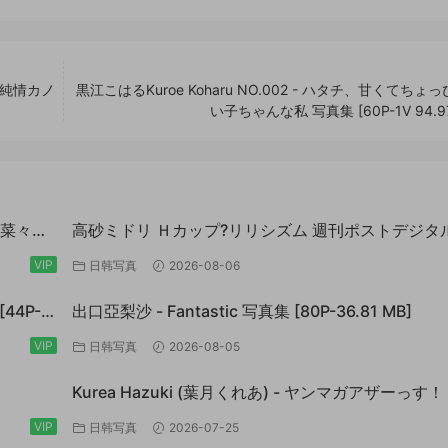
クの純情カノ
黒江こはるKuroe Koharu NO.002 - ハタチ、甘くてちょ
い子ちゃんな私 写真集 [60P-1V 94.97
沢菜々子
高砂ミドリ Ｈカップ?リリシズム 週刊ポストデジタ
3.6
真集
VIP
日韩写真
2026-08-06
44P-
出口亞梨沙 - Fantastic 写真集 [80P-36.81 MB]
VIP
日韩写真
2026-08-05
Kurea Hazuki (葉月くれあ) - ヤンマガアザーっす
Ｍ２０２５年１４号未公開カット＞ ヤンマガデジ
VIP
日韩写真
2026-07-25