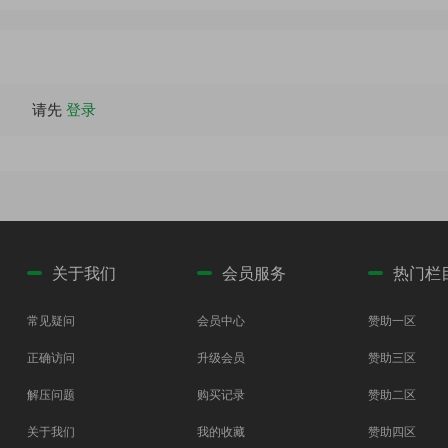
写真集 [54P-44.02 MB]
请先
登录
关于我们
会员服务
热门栏
常见疑问
会员中心
赞助一区
正确访问
升级会员
赞助三区
解压问题
购买记录
赞助二区
关于我们
我的收藏
赞助四区