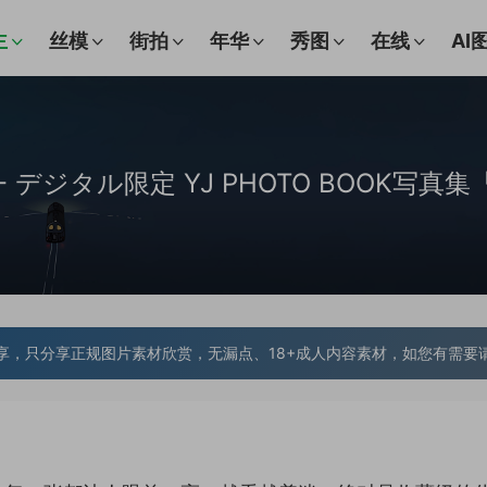
主
丝模
街拍
年华
秀图
在线
AI
01 - デジタル限定 YJ PHOTO BOOK写真集
享，只分享正规图片素材欣赏，无漏点、18+成人内容素材，如您有需要