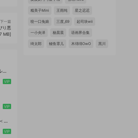
糯美子Mini
王雨纯
星之迟迟
下一篇
咬一口兔娘
三度_69
起司块wii
っぴり悪
一小央泽
杨晨晨
语画界合集
 MB]
绮太郎
鳗鱼霏儿
木绵绵OwO
黑川
ル写
VIP
VIP
！＜Ｙ
タル
VIP