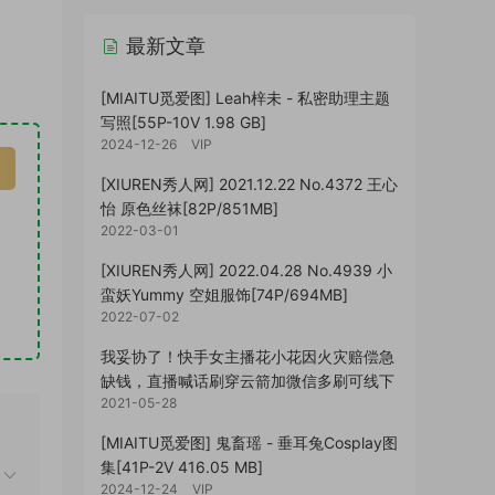
最新文章
[MIAITU觅爱图] Leah梓未 - 私密助理主题
写照[55P-10V 1.98 GB]
2024-12-26
VIP
[XIUREN秀人网] 2021.12.22 No.4372 王心
怡 原色丝袜[82P/851MB]
2022-03-01
[XIUREN秀人网] 2022.04.28 No.4939 小
蛮妖Yummy 空姐服饰[74P/694MB]
2022-07-02
我妥协了！快手女主播花小花因火灾赔偿急
缺钱，直播喊话刷穿云箭加微信多刷可线下
2021-05-28
[MIAITU觅爱图] 鬼畜瑶 - 垂耳兔Cosplay图
集[41P-2V 416.05 MB]
2024-12-24
VIP