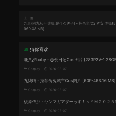
上一篇
九言(阿九从不咕咕_是什么鸽子) - 棕色尘埃2 罗安·体操服 [
969.08 MB]
猜你喜欢
鹿八岁baby - 恋爱日记Cos图片 [283P2V-1.28GB
Cosplay
2026-08-07
九柒喵 - 拉菲兔兔城主Cos图片 [60P-463.16 MB]
Cosplay
2026-08-07
榎原依那 - ヤンマガアザーっす！＜ＹＭ２０２５
号未公開カット＞ ヤンマガデジタル写真集 [54P-
Cosplay
2026-08-07