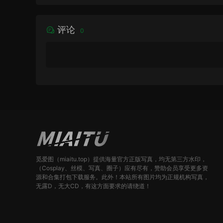
MB]
评论
0
觅爱图（miaitu.top）提供海量官方正版写真，均无第三方水印，
（Cosplay、丝模、写真、圈子）应有尽有，赞助会员享受更多资
源和合集打包下载服务。此外！本站所有图片均为正规机构写真，
无露D，无大CD，有这方面要求的请绕道！