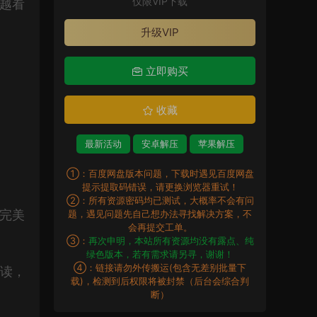
仅限VIP下载
品越看
升级VIP
立即购买
收藏
最新活动
安卓解压
苹果解压
①：百度网盘版本问题，下载时遇见百度网盘
提示提取码错误，请更换浏览器重试！
②：所有资源密码均已测试，大概率不会有问
力完美
题，遇见问题先自己想办法寻找解决方案，不
会再提交工单。
③：
再次申明，本站所有资源均没有露点、纯
绿色版本，若有需求请另寻，谢谢！
④：链接请勿外传搬运(包含无差别批量下
解读，
载)，检测到后权限将被封禁（后台会综合判
断）