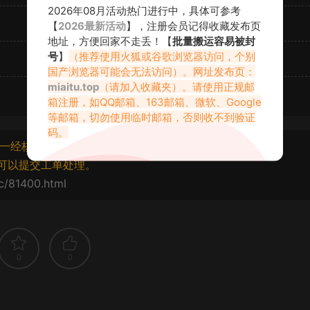
2026年08月活动热门进行中，具体可参考
【
2026最新活动
】，注册会员记得收藏发布页
地址，方便回家不走丢！【
批量搬运容易被封
号
】
（推荐使用火狐或谷歌浏览器访问，个别
国产浏览器可能会无法访问）。网址发布页：
miaitu.top
（请加入收藏夹）。请使用正规邮
箱注册，如QQ邮箱、163邮箱、微软、Google
等邮箱，切勿使用临时邮箱，否则收不到验证
码。
一经核实将封禁账号权限！
可以提交工单处理。
cc/81400.html
0
0