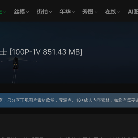
主
丝模
街拍
年华
秀图
在线
AI
00P-1V 851.43 MB]
享，只分享正规图片素材欣赏，无漏点、18+成人内容素材，如您有需要