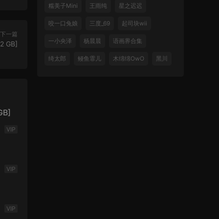
糯美子Mini
王雨纯
星之迟迟
咬一口兔娘
三度_69
起司块wii
下一篇
一小央泽
杨晨晨
语画界合集
2 GB]
绮太郎
鳗鱼霏儿
木绵绵OwO
黑川
GB]
VIP
]
VIP
VIP