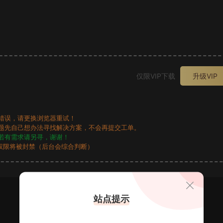
。
仅限VIP下载
升级VIP
错误，请更换浏览器重试！
题先自己想办法寻找解决方案，不会再提交工单。
若有需求请另寻，谢谢！
权限将被封禁（后台会综合判断）
站点提示