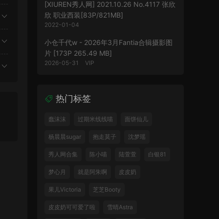
[XIUREN秀人网] 2021.10.26 No.4117 张欣
欣 职业西装[83P/821MB]
2022-01-04
小仓千代w - 2026年3月Fantia合辑摄影图
片 [173P 265.49 MB]
2026-05-31
VIP
热门标签
蠢沫沫
过期米线线喵
面饼仙儿
杨晨晨sugar
抱走莫子
沈梦瑶
秀人网合集
陈小喵
陆萱萱
白银81
梦心月
就是阿朱啊
皮皮奶
果儿Victoria
芝芝Booty
皮皮奶可可爱了啦
雪晴Astra