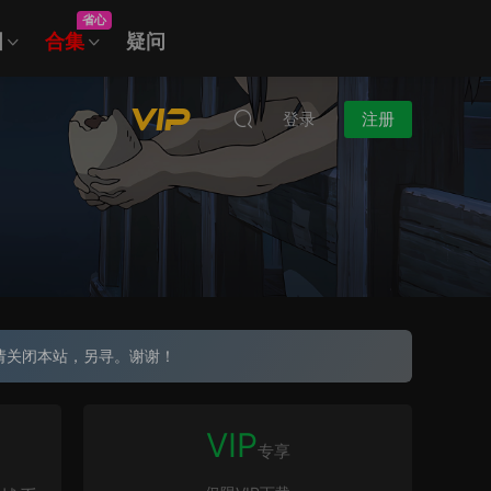
省心
图
合集
疑问
登录
注册
请关闭本站，另寻。谢谢！
VIP
专享