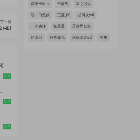
糯美子Mini
王雨纯
星之迟迟
咬一口兔娘
三度_69
起司块wii
下一篇
一小央泽
杨晨晨
语画界合集
2 MB]
绮太郎
鳗鱼霏儿
木绵绵OwO
黑川
B]
VIP
VIP
VIP