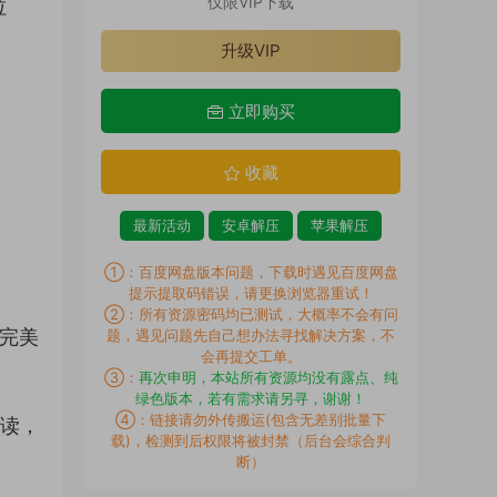
仅限VIP下载
拉
升级VIP
立即购买
收藏
最新活动
安卓解压
苹果解压
①：百度网盘版本问题，下载时遇见百度网盘
提示提取码错误，请更换浏览器重试！
②：所有资源密码均已测试，大概率不会有问
力完美
题，遇见问题先自己想办法寻找解决方案，不
会再提交工单。
③：
再次申明，本站所有资源均没有露点、纯
绿色版本，若有需求请另寻，谢谢！
④：链接请勿外传搬运(包含无差别批量下
解读，
载)，检测到后权限将被封禁（后台会综合判
断）