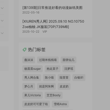
[第139期]日常推送好看的动漫妹纸美图
2022-05-16
[XIUREN秀人网] 2025.09.10 NO.10750
Zoe柚柚 JK服装[70P/739MB]
2025-10-22
VIP
热门标签
蠢沫沫
过期米线线喵
面饼仙儿
杨晨晨sugar
抱走莫子
沈梦瑶
秀人网合集
陈小喵
陆萱萱
白银81
梦心月
就是阿朱啊
皮皮奶
果儿Victoria
芝芝Booty
皮皮奶可可爱了啦
雪晴Astra