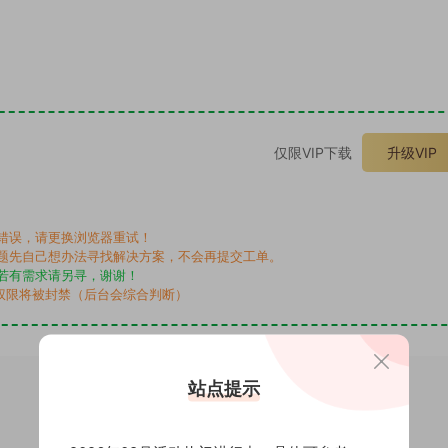
。
仅限VIP下载
升级VIP
错误，请更换浏览器重试！
题先自己想办法寻找解决方案，不会再提交工单。
若有需求请另寻，谢谢！
权限将被封禁（后台会综合判断）
站点提示