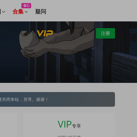
省心
图
合集
疑问
登录
注册
请关闭本站，另寻。谢谢！
VIP
专享