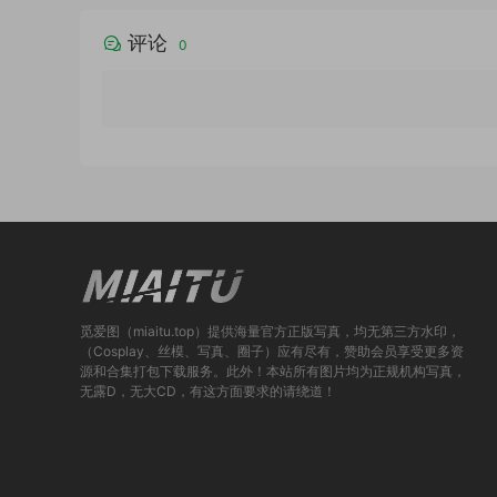
评论
0
觅爱图（miaitu.top）提供海量官方正版写真，均无第三方水印，
（Cosplay、丝模、写真、圈子）应有尽有，赞助会员享受更多资
源和合集打包下载服务。此外！本站所有图片均为正规机构写真，
无露D，无大CD，有这方面要求的请绕道！