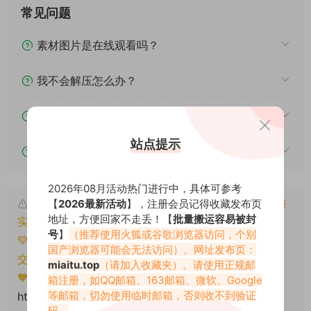
常见问题
素材图片是在线观看吗？
我不会解压怎么办？
遇见其他问题怎么办？
站点提示
该资源能搬运分享吗？
2026年08月活动热门进行中，具体可参考
本文资源仅供个人参考学习，请勿批量搬运，一经核
【
2026最新活动
】，注册会员记得收藏发布页
地址，方便回家不走丢！【
批量搬运容易被封
实将封禁账号权限！
号
】
（推荐使用火狐或谷歌浏览器访问，个别
💚本文资源均来源网友分享，若侵犯了您的权益可以提
国产浏览器可能会无法访问）。网址发布页：
交工单处理。
miaitu.top
（请加入收藏夹）。请使用正规邮
🧡转载请注明出处！原文链接：
箱注册，如QQ邮箱、163邮箱、微软、Google
等邮箱，切勿使用临时邮箱，否则收不到验证
https://miaitu.cc/81414.html
码。