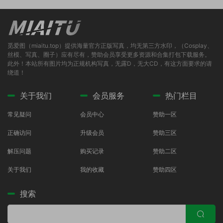
觅爱图（miaitu.top）提供海量官方正版写真，均无第三方水印，（Cosplay、
丝模、写真、圈子）应有尽有，赞助会员享受更多资源和合集打包下载服务。
此外！本站所有图片均为正规机构写真，无露D，无大CD，有这方面要求的请
绕道！
关于我们
会员服务
热门栏目
常见疑问
会员中心
赞助一区
正确访问
升级会员
赞助三区
解压问题
购买记录
赞助二区
关于我们
我的收藏
赞助四区
搜索