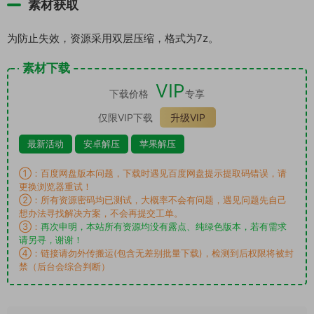
素材获取
为防止失效，资源采用双层压缩，格式为7z。
素材下载
VIP
下载价格
专享
仅限VIP下载
升级VIP
最新活动
安卓解压
苹果解压
①：百度网盘版本问题，下载时遇见百度网盘提示提取码错误，请
更换浏览器重试！
②：所有资源密码均已测试，大概率不会有问题，遇见问题先自己
想办法寻找解决方案，不会再提交工单。
③：
再次申明，本站所有资源均没有露点、纯绿色版本，若有需求
请另寻，谢谢！
④：链接请勿外传搬运(包含无差别批量下载)，检测到后权限将被封
禁（后台会综合判断）