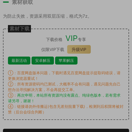
素材获取
为防止失效，资源采用双层压缩，格式为7z。
素材下载
VIP
下载价格
专享
仅限VIP下载
升级VIP
最新活动
安卓解压
苹果解压
①：百度网盘版本问题，下载时遇见百度网盘提示提取码错误，请
更换浏览器重试！
②：所有资源密码均已测试，大概率不会有问题，遇见问题先自己
想办法寻找解决方案，不会再提交工单。
③：
再次申明，本站所有资源均没有露点、纯绿色版本，若有需求
请另寻，谢谢！
④：链接请勿外传搬运(包含无差别批量下载)，检测到后权限将被封
禁（后台会综合判断）