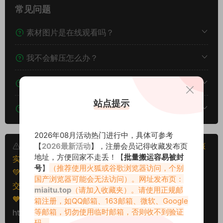
常见问题
素材图片是在线观看吗？
我不会解压怎么办？
遇见其他问题怎么办？
站点提示
该资源能搬运分享吗？
2026年08月活动热门进行中，具体可参考
本文资源仅供个人参考学习，请勿批量搬运，一经核
【
2026最新活动
】，注册会员记得收藏发布页
地址，方便回家不走丢！【
批量搬运容易被封
实将封禁账号权限！
号
】
（推荐使用火狐或谷歌浏览器访问，个别
💚本文资源均来源网友分享，若侵犯了您的权益可以提
国产浏览器可能会无法访问）。网址发布页：
交工单处理。
miaitu.top
（请加入收藏夹）。请使用正规邮
🧡转载请注明出处！原文链接：
箱注册，如QQ邮箱、163邮箱、微软、Google
等邮箱，切勿使用临时邮箱，否则收不到验证
https://miaitu.cc/81460.html
码。