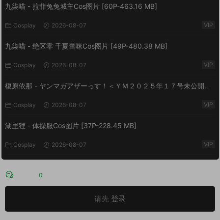
九柒喵 - 拉菲兔兔城主Cos图片 [60P-463.16 MB]
VIP
Cosplay
2026-08-07
九柒喵 - 绝区零 千夏蕾咪Cos图片 [49P-480.38 MB]
VIP
Cosplay
2026-08-07
榎原依那 - ヤンマガアザーっす！＜ＹＭ２０２５年１７号未公開カ
ット＞ ヤンマガデジタル写真集 [54P-60.7 MB]
VIP
Cosplay
2026-08-07
湖里狸 - 体操服Cos图片 [37P-228.45 MB]
VIP
Cosplay
2026-08-07
评论
0
请先
登录