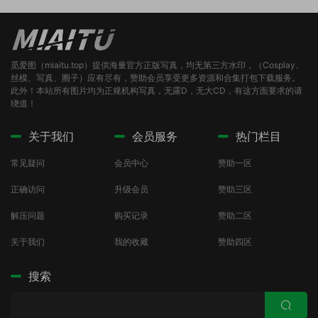
觅爱图（miaitu.top）提供海量官方正版写真，均无第三方水印，（Cosplay、
丝模、写真、圈子）应有尽有，赞助会员享受更多资源和合集打包下载服务。
此外！本站所有图片均为正规机构写真，无露D，无大CD，有这方面要求的请
绕道！
关于我们
会员服务
热门栏目
常见疑问
会员中心
赞助一区
正确访问
升级会员
赞助三区
解压问题
购买记录
赞助二区
关于我们
我的收藏
赞助四区
搜索