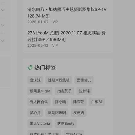
清水由乃 - 加糖黑巧主题摄影图集[26P-1V
128.74 MB]
2026-01-07
VIP
273 [YouMi尤蜜] 2020.11.07 相思满溢 费
若拉[39P／696MB]
2025-05-12
VIP
热门标签
蠢沫沫
过期米线线喵
面饼仙儿
杨晨晨sugar
抱走莫子
沈梦瑶
秀人网合集
陈小喵
陆萱萱
白银81
梦心月
就是阿朱啊
皮皮奶
果儿Victoria
芝芝Booty
皮皮奶可可爱了啦
雪晴Astra