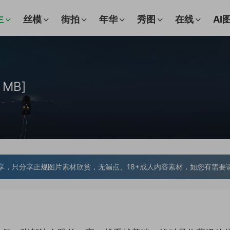
主
丝模
街拍
年华
秀图
在线
AI
 MB]
享，只分享正规图片素材欣赏，无漏点、18+成人内容素材，如您有需要