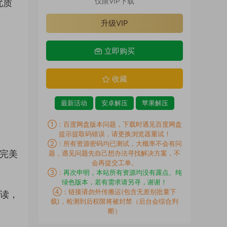
仅限VIP下载
优质
升级VIP
立即购买
收藏
最新活动
安卓解压
苹果解压
①：百度网盘版本问题，下载时遇见百度网盘
提示提取码错误，请更换浏览器重试！
②：所有资源密码均已测试，大概率不会有问
力完美
题，遇见问题先自己想办法寻找解决方案，不
会再提交工单。
③：
再次申明，本站所有资源均没有露点、纯
绿色版本，若有需求请另寻，谢谢！
④：链接请勿外传搬运(包含无差别批量下
解读，
载)，检测到后权限将被封禁（后台会综合判
断）