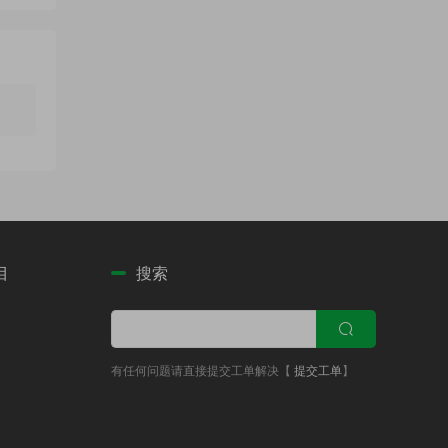
目
搜索
有任何问题请直接提交工单解决【
提交工单
】