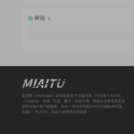
评论
0
觅爱图（miaitu.top）提供海量官方正版写真，均无第三方水印，
（Cosplay、丝模、写真、圈子）应有尽有，赞助会员享受更多资
源和合集打包下载服务。此外！本站所有图片均为正规机构写真，
无露D，无大CD，有这方面要求的请绕道！