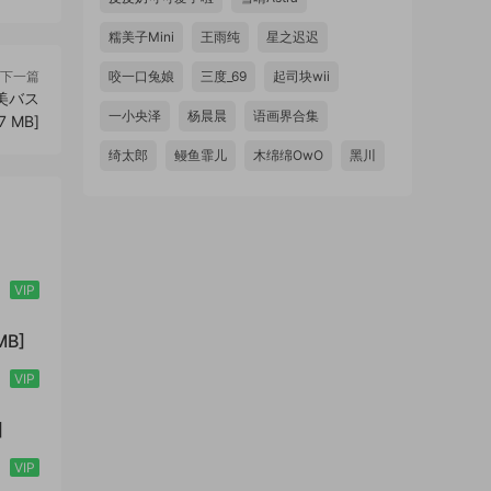
糯美子Mini
王雨纯
星之迟迟
下一篇
咬一口兔娘
三度_69
起司块wii
る美バス
一小央泽
杨晨晨
语画界合集
7 MB]
绮太郎
鳗鱼霏儿
木绵绵OwO
黑川
VIP
MB]
VIP
]
VIP