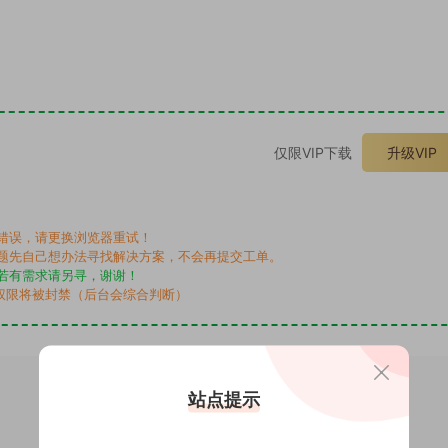
。
仅限VIP下载
升级VIP
错误，请更换浏览器重试！
题先自己想办法寻找解决方案，不会再提交工单。
若有需求请另寻，谢谢！
权限将被封禁（后台会综合判断）
站点提示