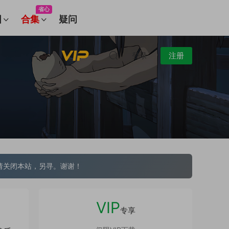
省心
图
合集
疑问
登录
注册
请关闭本站，另寻。谢谢！
VIP
专享