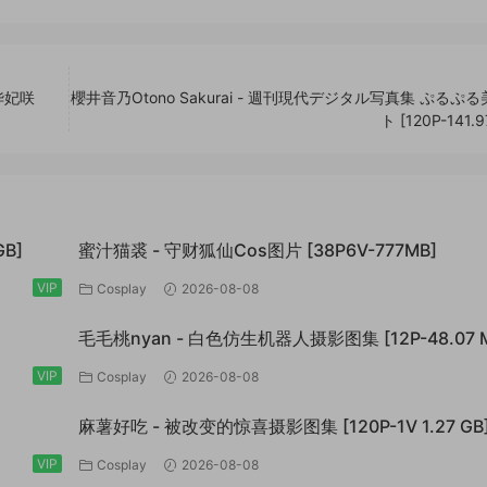
华妃咲
櫻井音乃Otono Sakurai - 週刊現代デジタル写真集 ぷるぷ
ト [120P-141.9
GB]
蜜汁猫裘 - 守财狐仙Cos图片 [38P6V-777MB]
VIP
Cosplay
2026-08-08
毛毛桃nyan - 白色仿生机器人摄影图集 [12P-48.07 
VIP
Cosplay
2026-08-08
麻薯好吃 - 被改变的惊喜摄影图集 [120P-1V 1.27 GB
VIP
Cosplay
2026-08-08