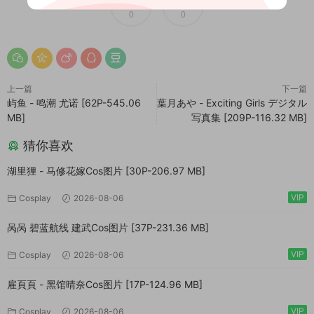
0
0
上一篇
下一篇
屿鱼 - 鸣潮 尤诺 [62P-545.06
葉月あや - Exciting Girls デジタル
MB]
写真集 [209P-116.32 MB]
猜你喜欢
湖里狸 - 马修花嫁Cos图片 [30P-206.97 MB]
VIP
Cosplay
2026-08-06
呙呙 碧蓝航线 建武Cos图片 [37P-231.36 MB]
VIP
Cosplay
2026-08-06
雇頁頁 - 黑馆晴奈Cos图片 [17P-124.96 MB]
VIP
Cosplay
2026-08-06