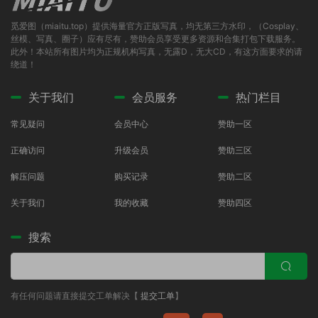
觅爱图（miaitu.top）提供海量官方正版写真，均无第三方水印，（Cosplay、
丝模、写真、圈子）应有尽有，赞助会员享受更多资源和合集打包下载服务。
此外！本站所有图片均为正规机构写真，无露D，无大CD，有这方面要求的请
绕道！
关于我们
会员服务
热门栏目
常见疑问
会员中心
赞助一区
正确访问
升级会员
赞助三区
解压问题
购买记录
赞助二区
关于我们
我的收藏
赞助四区
搜索
有任何问题请直接提交工单解决【
提交工单
】