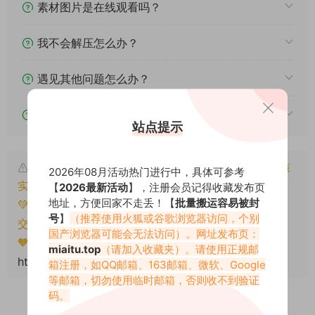
素材图片是在线观看吗？
我不会解压怎么办？
遇见其他问题怎么办？
该资源能搬运分享吗？
站点提示
本文资源仅供个人参考学习，请勿批量搬运，一经核
2026年08月活动热门进行中，具体可参考
实将封禁账号权限！
【
2026最新活动
】，注册会员记得收藏发布页
地址，方便回家不走丢！【
批量搬运容易被封
💚本文资源均来源网友分享，若侵犯了您的权益可以提
号
】
（推荐使用火狐或谷歌浏览器访问，个别
交工单处理。
国产浏览器可能会无法访问）。网址发布页：
🧡转载请注明出处！原文链接：
miaitu.top
（请加入收藏夹）。请使用正规邮
https://miaitu.cc/81515.html
箱注册，如QQ邮箱、163邮箱、微软、Google
等邮箱，切勿使用临时邮箱，否则收不到验证
码。