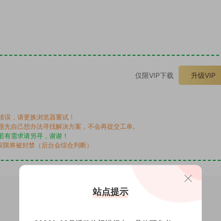
。
仅限VIP下载
升级VIP
错误，请更换浏览器重试！
题先自己想办法寻找解决方案，不会再提交工单。
若有需求请另寻，谢谢！
权限将被封禁（后台会综合判断）
站点提示