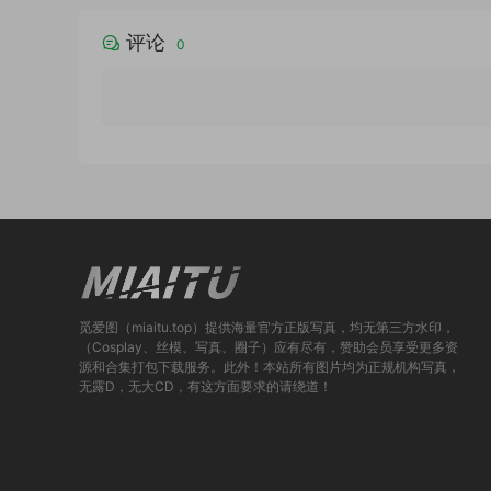
评论
0
觅爱图（miaitu.top）提供海量官方正版写真，均无第三方水印，
（Cosplay、丝模、写真、圈子）应有尽有，赞助会员享受更多资
源和合集打包下载服务。此外！本站所有图片均为正规机构写真，
无露D，无大CD，有这方面要求的请绕道！