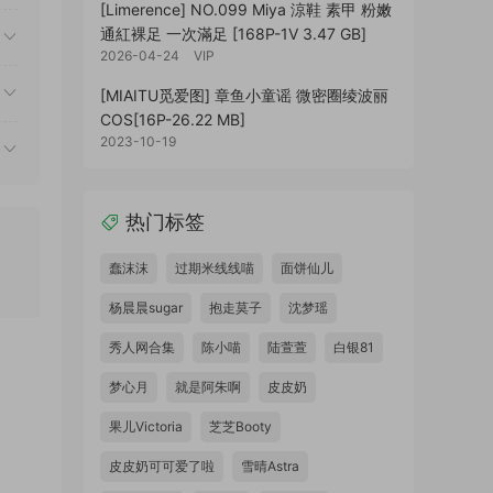
[Limerence] NO.099 Miya 涼鞋 素甲 粉嫩
通紅裸足 一次滿足 [168P-1V 3.47 GB]
2026-04-24
VIP
[MIAITU觅爱图] 章鱼小童谣 微密圈绫波丽
COS[16P-26.22 MB]
2023-10-19
热门标签
蠢沫沫
过期米线线喵
面饼仙儿
杨晨晨sugar
抱走莫子
沈梦瑶
秀人网合集
陈小喵
陆萱萱
白银81
梦心月
就是阿朱啊
皮皮奶
果儿Victoria
芝芝Booty
皮皮奶可可爱了啦
雪晴Astra