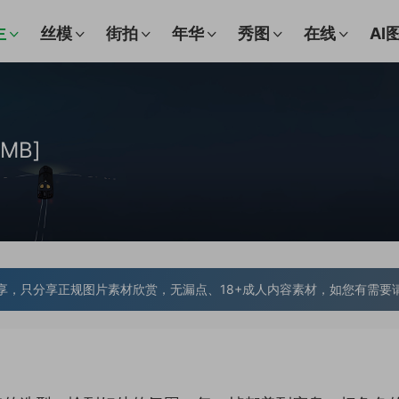
主
丝模
街拍
年华
秀图
在线
AI
MB]
享，只分享正规图片素材欣赏，无漏点、18+成人内容素材，如您有需要