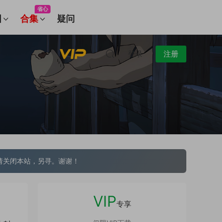
省心
图
合集
疑问
登录
注册
请关闭本站，另寻。谢谢！
VIP
专享