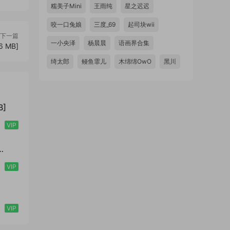
糯美子Mini
王雨纯
星之迟迟
咬一口兔娘
三度_69
起司块wii
下一篇
一小央泽
杨晨晨
语画界合集
 MB]
绮太郎
鳗鱼霏儿
木绵绵OwO
黑川
B]
VIP
VIP
VIP