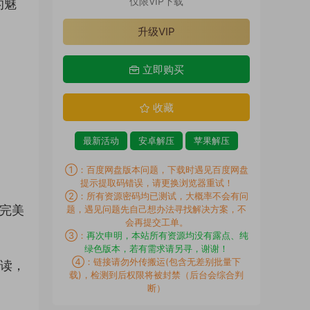
仅限VIP下载
的魅
升级VIP
立即购买
收藏
最新活动
安卓解压
苹果解压
①：百度网盘版本问题，下载时遇见百度网盘
提示提取码错误，请更换浏览器重试！
②：所有资源密码均已测试，大概率不会有问
力完美
题，遇见问题先自己想办法寻找解决方案，不
会再提交工单。
③：
再次申明，本站所有资源均没有露点、纯
绿色版本，若有需求请另寻，谢谢！
④：链接请勿外传搬运(包含无差别批量下
解读，
载)，检测到后权限将被封禁（后台会综合判
断）