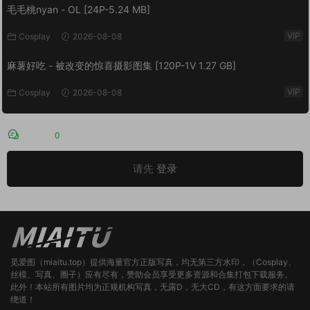
毛毛桃nyan - OL [24P-5.24 MB]
VIP
Cosplay
2026-08-08
麻薯好吃 - 被改变的惊喜摄影图集 [120P-1V 1.27 GB]
VIP
Cosplay
2026-08-08
评论
0
请先
登录
觅爱图（miaitu.top）提供海量官方正版写真，均无第三方水印，（Cosplay、
丝模、写真、圈子）应有尽有，赞助会员享受更多资源和合集打包下载服务。
此外！本站所有图片均为正规机构写真，无露D，无大CD，有这方面要求的请
绕道！