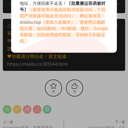
地址，方便回家不走丢！【
批量搬运容易被封
该资源能搬运分享吗？
号
】
（推荐使用火狐或谷歌浏览器访问，个别
国产浏览器可能会无法访问）。网址发布页：
miaitu.top
（请加入收藏夹）。请使用正规邮
本文资源仅供个人参考学习，请勿批量搬运，一经核
箱注册，如QQ邮箱、163邮箱、微软、Google
实将封禁账号权限！
等邮箱，切勿使用临时邮箱，否则收不到验证
💚本文资源均来源网友分享，若侵犯了您的权益可以提
码。
交工单处理。
🧡转载请注明出处！原文链接：
https://miaitu.cc/81544.html
0
0
上一篇
下一篇
HaneAme雨波 - 森雅露露卡
HaneAme雨波 - 4月