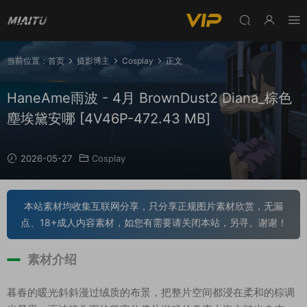
当前位置：
首页
摄影博主
Cosplay
正文
HaneAme雨波 - 4月 BrownDust2 Diana_棕色
塵埃黛安哪 [4V46P-472.43 MB]
2026-05-27
Cosplay
本站素材均收集互联网分享，只分享正规图片素材欣赏，无漏
点、18+成人内容素材，如您有需要请关闭本站，另寻。谢谢！
素材介绍
暮春的暖光斜斜漫过绒质的布景，把整片空间都浸在柔和的棕调