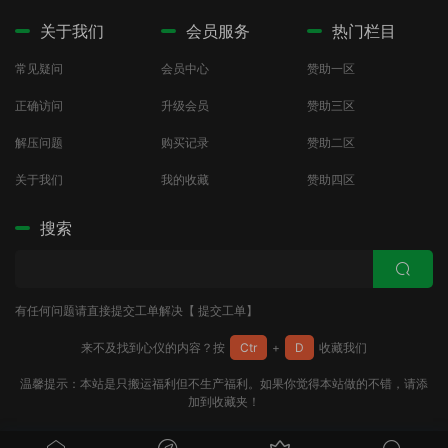
关于我们
会员服务
热门栏目
常见疑问
会员中心
赞助一区
正确访问
升级会员
赞助三区
解压问题
购买记录
赞助二区
关于我们
我的收藏
赞助四区
搜索
有任何问题请直接提交工单解决【
提交工单
】
来不及找到心仪的内容？按
Ctr
+
D
收藏我们
温馨提示：本站是只搬运福利但不生产福利。如果你觉得本站做的不错，请添
加到收藏夹！