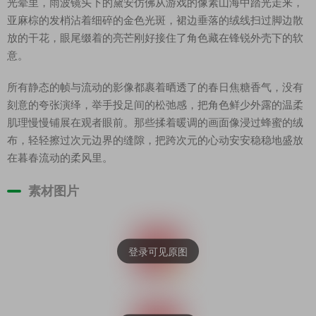
光晕里，雨波镜头下的黛安仿佛从游戏的像素山海中踏光走来，
亚麻棕的发梢沾着细碎的金色光斑，裙边垂落的绒线扫过脚边散
放的干花，眼尾缀着的亮芒刚好接住了角色藏在锋锐外壳下的软
意。
所有静态的帧与流动的影像都裹着晒透了的春日焦糖香气，没有
刻意的夸张演绎，举手投足间的松弛感，把角色鲜少外露的温柔
肌理慢慢铺展在观者眼前。那些揉着暖调的画面像浸过蜂蜜的绒
布，轻轻擦过次元边界的缝隙，把跨次元的心动安安稳稳地盛放
在暮春流动的柔风里。
素材图片