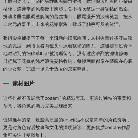
子似的柔光，垂坠的头纱顺着鬓角滑落，蹭过鬓边别着的小朵白
桔梗，连穿堂的风都慢下脚步，舍不得吹皱这一身妥帖的温柔。
扮演者垂着眼调整腕间的蕾丝绑带，眼尾漫开的淡粉笑意，把从
二次元故事里走出来的花嫁形象，揉成了触手可及的鲜活。
整组影像捕捉下了每一个流动的细腻瞬间，从指尖蹭过捧花白玫
瑰的弧度，到抬眼看向镜头时漾着软光的瞳孔，连裙摆扫过青草
地时沾到的细碎草叶都被清晰留存。没有过度浓烈的滤镜修饰，
只把属于花嫁的纯粹浪漫妥帖收纳，每帧画面都像在替藏在心底
的少女梦，完成一场关于热爱的郑重奔赴。
素材图片
这些作品不仅展示了coser们的精彩表现，更通过独特的审美和
创意，将角色的魅力完美呈现出来。
值得推荐的是，这些高质量的cos作品不仅是简单的角色扮演，
更是对角色背后故事和文化的深度解读，更多优质cosplay作品
集可关注【受图集】。