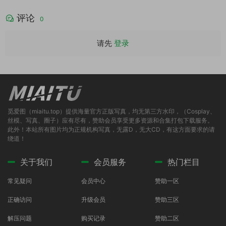
评论
0
请先
登录
觅爱图（miaitu.top）提供海量官方正版写真，均无第三方水印，（Cosplay、
丝模、写真、圈子）应有尽有，赞助会员享受更多资源和合集打包下载服务。
此外！本站所有图片均为正规机构写真，无露D，无大CD，有这方面要求的请
绕道！
关于我们
会员服务
热门栏目
常见疑问
会员中心
赞助一区
正确访问
升级会员
赞助三区
解压问题
购买记录
赞助二区