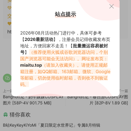
实将封禁账号权限！
💚本文资源均来源网友分享，若侵犯了您的权益可以提
站点提示
交工单处理。
🧡转载请注明出处！原文链接：
https://miaitu.cc/81548.html
2026年08月活动热门进行中，具体可参考
【
2026最新活动
】，注册会员记得收藏发布页
地址，方便回家不走丢！【
批量搬运容易被封
号
】
（推荐使用火狐或谷歌浏览器访问，个别
国产浏览器可能会无法访问）。网址发布页：
0
0
miaitu.top
（请加入收藏夹）。请使用正规邮
箱注册，如QQ邮箱、163邮箱、微软、Google
等邮箱，切勿使用临时邮箱，否则收不到验证
码。
上一篇
下一篇
Bangni邦尼 - 奶牛妹妹COSPLAY
Bangni邦尼 - 春日游COSPLAY图
图片 [58P-4V 901.75 MB]
片 [82P-8V 1.89 GB]
猜你喜欢
B站KeyKeyKiYoMi「夏日限定水世界记」专属8月特辑