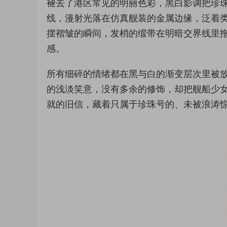
褪去了港区常见的明丽色彩，黑白影调把珍
线，漫射光落在仿真舰装的金属边缘，泛着
摆褶皱的瞬间，发梢的缎带在明暗交界线里
感。
所有细碎的情绪都在黑与白的渐变层次里被
的浅淡笑意，没有多余的修饰，却把舰船少
就的旧信，藏着只属于珍珠号的、未被浪涛