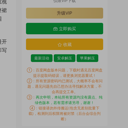
仅限VIP下载
扰视
整裙
升级VIP
围
立即购买
漫开
收藏
影写
最新活动
安卓解压
苹果解压
①：百度网盘版本问题，下载时遇见百度网盘
提示提取码错误，请更换浏览器重试！
②：所有资源密码均已测试，大概率不会有问
题，遇见问题先自己想办法寻找解决方案，不
会再提交工单。
③：
再次申明，本站所有资源均没有露点、纯
绿色版本，若有需求请另寻，谢谢！
④：链接请勿外传搬运(包含无差别批量下
载)，检测到后权限将被封禁（后台会综合判
断）