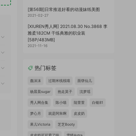
[第56期]日常推送好看的动漫妹纸美图
2021-02-27
[XIUREN秀人网] 2021.08.30 No.3868 李
雅柔182CM 干练典雅的职业装
[58P/483MB]
2021-11-16
热门标签
蠢沫沫
过期米线线喵
面饼仙儿
杨晨晨sugar
抱走莫子
沈梦瑶
秀人网合集
陈小喵
陆萱萱
白银81
梦心月
就是阿朱啊
皮皮奶
果儿Victoria
芝芝Booty
皮皮奶可可爱了啦
雪晴Astra