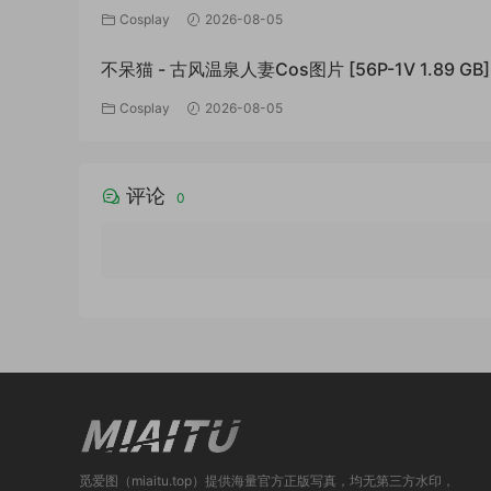
994.01 MB]
Cosplay
2026-08-05
不呆猫 - 古风温泉人妻Cos图片 [56P-1V 1.89 GB]
Cosplay
2026-08-05
评论
0
觅爱图（miaitu.top）提供海量官方正版写真，均无第三方水印，