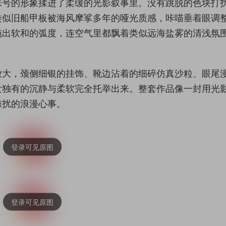
珠号的形象揉进了柔缓的光影叙事里。没有跳脱的色块打
类似旧船甲板被海风摩挲多年的哑光质感，咔喵垂着眼调
拖出软和的弧度，连空气里都飘着类似远海盐雾的清浅氛
放大，颈侧细银的挂饰、靴边沾着的细碎仿真沙粒、眼尾
女独有的沉静与柔软完全托举出来。整套作品像一封用光
惊扰的浪漫心事。