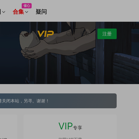
省心
图
合集
疑问
登录
注册
请关闭本站，另寻。谢谢！
VIP
专享