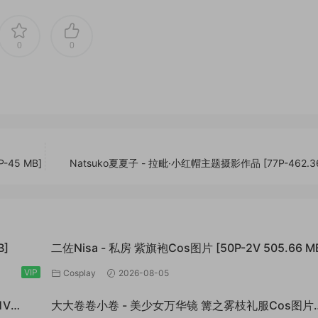
0
0
-45 MB]
Natsuko夏夏子 - 拉毗·小红帽主题摄影作品 [77P-462.36
B]
二佐Nisa - 私房 紫旗袍Cos图片 [50P-2V 505.66 M
VIP
Cosplay
2026-08-05
1V
大大卷卷小卷 - 美少女万华镜 篝之雾枝礼服Cos图片