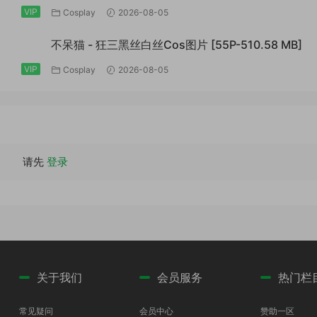
[30P-142.8 MB]
VIP
Cosplay
2026-08-05
不呆猫 - 狂三黑丝白丝Cos图片 [55P-510.58 MB]
VIP
Cosplay
2026-08-05
请先
登录
关于我们
会员服务
热门栏
常见疑问
会员中心
赞助一区