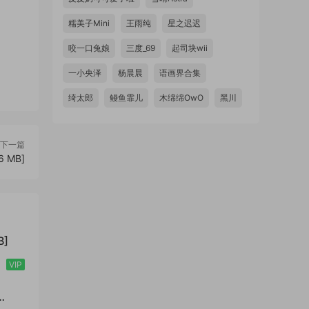
糯美子Mini
王雨纯
星之迟迟
咬一口兔娘
三度_69
起司块wii
一小央泽
杨晨晨
语画界合集
绮太郎
鳗鱼霏儿
木绵绵OwO
黑川
下一篇
 MB]
B]
VIP