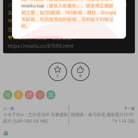
本文资源仅供个人参考学习，请勿批量搬运，一经核
miaitu.top
（请加入收藏夹）。请使用正规邮
箱注册，如QQ邮箱、163邮箱、微软、Google
实将封禁账号权限！
等邮箱，切勿使用临时邮箱，否则收不到验证
💚本文资源均来源网友分享，若侵犯了您的权益可以提
码。
交工单处理。
🧡转载请注明出处！原文链接：
https://miaitu.cc/81590.html
1
0
上一篇
下一篇
小仓千代w - 艾尔登法环 菲雅摄影
桜桃喵 - 春日碎花 摄影图片[57P-
图片 [58P-188.06 MB]
1V 1.14 GB]
猜你喜欢