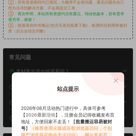
②：所有资源密码均已测试，大概率不会有问题，遇见问题先自己
想办法寻找解决方案，不会再提交工单。
③：
再次申明，本站所有资源均没有露点、纯绿色版本，若有需求
请另寻，谢谢！
④：链接请勿外传搬运(包含无差别批量下载)，检测到后权限将被封
禁（后台会综合判断）
常见问题
素材图片是在线观看吗？
我不会解压怎么办？
站点提示
遇见其他问题怎么办？
2026年08月活动热门进行中，具体可参考
【
2026最新活动
】，注册会员记得收藏发布页
该资源能搬运分享吗？
地址，方便回家不走丢！【
批量搬运容易被封
号
】
（推荐使用火狐或谷歌浏览器访问，个别
国产浏览器可能会无法访问）。网址发布页：