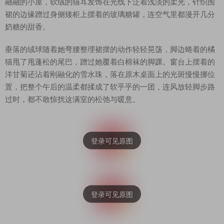
融融的小屋，软绒的猫耳发饰在光线下泛着浅淡的柔光，针织围
裙的边缘蹭过身侧矮柜上摆着的玻璃糖罐，连空气里都漫开几分
奶糖的甜香。
垂落的绒球随着她弯腰整理裙摆的动作轻轻晃荡，脚边蜷着的橘
猫甩了甩蓬松的尾巴，蹭过她覆着白棉袜的脚踝。窗台上摆着的
洋甘菊还沾着刚融化的雪水珠，落在原木桌面上的光斑慢慢挪位
置，把整个午后的温柔都揉成了软乎乎的一团，连风放轻脚步路
过时，都不敢惊扰这满室的松弛与暖意。