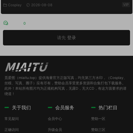
VIP
Cosplay
2026-08-08
评论
0
请先
登录
觅爱图（miaitu.top）提供海量官方正版写真，均无第三方水印，（Cosplay、
丝模、写真、圈子）应有尽有，赞助会员享受更多资源和合集打包下载服务。
此外！本站所有图片均为正规机构写真，无露D，无大CD，有这方面要求的请
绕道！
关于我们
会员服务
热门栏目
常见疑问
会员中心
赞助一区
正确访问
升级会员
赞助三区