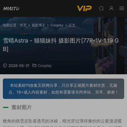
当前位置：
首页
摄影博主
Cosplay
正文
雪晴Astra - 猫猫妹抖 摄影图片[77P-1V 1.19 G
B]
2026-05-31
Cosplay
本站素材均收集互联网分享，只分享正规图片素材欣赏，无漏
点、18+成人内容素材，如您有需要请关闭本站，另寻。谢谢！
素材图片
檐角的残雪还坠着透亮的冰棱，晴光穿过薄得像纱的云絮漫进暖