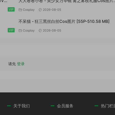
1V
大大卷卷小卷 - 美少女万华镜 篝之雾枝礼服Cos图片
[30P-142.8 MB]
VIP
Cosplay
2026-08-05
不呆猫 - 狂三黑丝白丝Cos图片 [55P-510.58 MB]
VIP
Cosplay
2026-08-05
请先
登录
关于我们
会员服务
热门栏