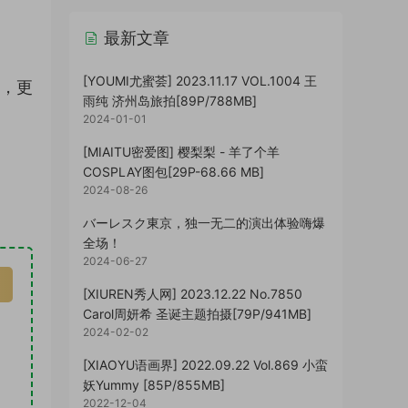
最新文章
[YOUMI尤蜜荟] 2023.11.17 VOL.1004 王
读，更
雨纯 济州岛旅拍[89P/788MB]
2024-01-01
[MIAITU密爱图] 樱梨梨 - 羊了个羊
COSPLAY图包[29P-68.66 MB]
2024-08-26
バーレスク東京，独一无二的演出体验嗨爆
全场！
2024-06-27
[XIUREN秀人网] 2023.12.22 No.7850
Carol周妍希 圣诞主题拍摄[79P/941MB]
2024-02-02
[XIAOYU语画界] 2022.09.22 Vol.869 小蛮
妖Yummy [85P/855MB]
2022-12-04