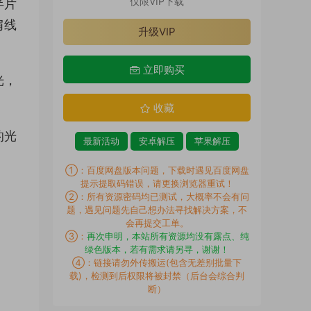
仅限VIP下载
半片
肩线
升级VIP
立即购买
光，
收藏
的光
最新活动
安卓解压
苹果解压
①：百度网盘版本问题，下载时遇见百度网盘
提示提取码错误，请更换浏览器重试！
②：所有资源密码均已测试，大概率不会有问
题，遇见问题先自己想办法寻找解决方案，不
会再提交工单。
③：
再次申明，本站所有资源均没有露点、纯
绿色版本，若有需求请另寻，谢谢！
④：链接请勿外传搬运(包含无差别批量下
载)，检测到后权限将被封禁（后台会综合判
断）