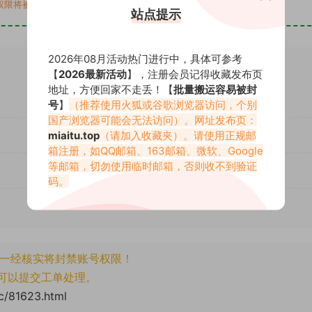
权限将被封禁（后台会综合判断）
站点提示
2026年08月活动热门进行中，具体可参考
【
2026最新活动
】，注册会员记得收藏发布页
地址，方便回家不走丢！【
批量搬运容易被封
号
】
（推荐使用火狐或谷歌浏览器访问，个别
国产浏览器可能会无法访问）。网址发布页：
miaitu.top
（请加入收藏夹）。请使用正规邮
箱注册，如QQ邮箱、163邮箱、微软、Google
等邮箱，切勿使用临时邮箱，否则收不到验证
码。
一经核实将封禁账号权限！
可以提交工单处理。
cc/81623.html