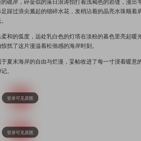
斯的礁岸，碎金似的落日浪涛拍打着浅褐色的岩缝，漫出
赤足踩过浪尖溅起的细碎水花，发梢沾着的晶亮水珠顺着
光。
出柔和的弧度，远处乳白色的灯塔在淡粉的暮色里亮起暖
怕惊扰了这片漫溢着松弛感的海岸时刻。
属于夏末海岸的自由与烂漫，妥帖收进了每一寸浸着暖意
印记。