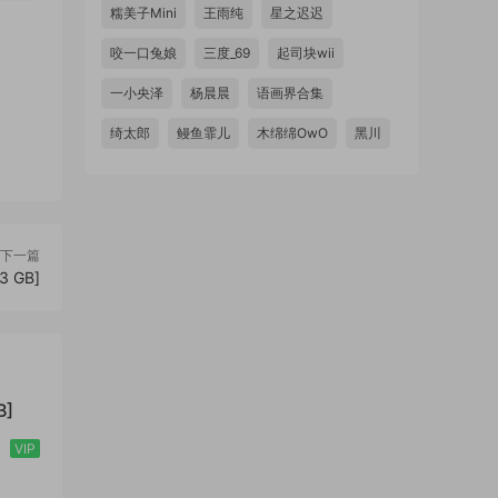
糯美子Mini
王雨纯
星之迟迟
咬一口兔娘
三度_69
起司块wii
一小央泽
杨晨晨
语画界合集
绮太郎
鳗鱼霏儿
木绵绵OwO
黑川
下一篇
3 GB]
B]
VIP