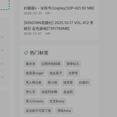
封疆疆v - 珍珠号Cosplay[32P-421.92 MB]
2026-02-21
VIP
[XINGYAN星颜社] 2025.10.17 VOL.412 李
丽莎 蓝色旗袍[73P/749MB]
2025-12-07
VIP
热门标签
蠢沫沫
过期米线线喵
面饼仙儿
杨晨晨sugar
抱走莫子
沈梦瑶
秀人网合集
陈小喵
陆萱萱
白银81
梦心月
就是阿朱啊
皮皮奶
果儿Victoria
芝芝Booty
皮皮奶可可爱了啦
雪晴Astra