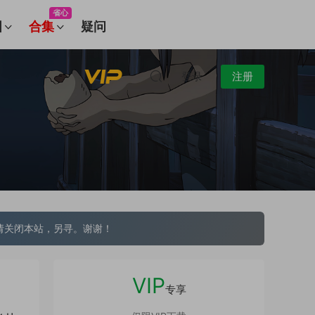
省心
图
合集
疑问
登录
注册
请关闭本站，另寻。谢谢！
VIP
专享