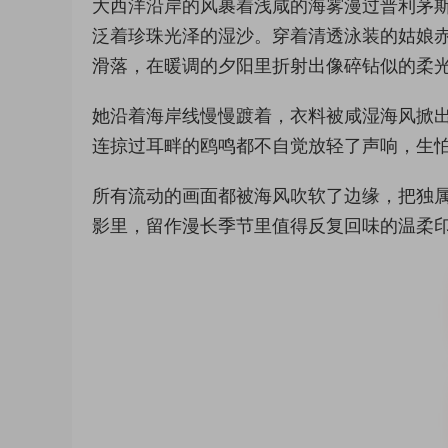
大西洋沿岸的风裹着浅咸的海雾漫过普利茅
泛着珍珠光泽的湿沙。穿着清透泳装的姑娘
滑落，在暖调的夕阳里折射出像碎钻似的柔
她沿着海岸线慢慢踱着，衣料被咸湿海风掀
连掠过耳畔的鸥鸣都不自觉放轻了声响，生
所有流动的画面都被海风吹软了边缘，把独
影里，留作漫长季节里值得反复回味的温柔