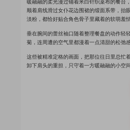
暖融融的柔光漫过铺着米白针织桌布的餐台
顺着肩线滑过女仆花边围裙的缎面系带，抬
淡粉，都恰好贴合角色骨子里藏着的软萌羞
垂在腕间的蕾丝袖口随着整理餐盘的动作轻
菊，连周遭的空气里都漫着一点清甜的松弛
这些被精准定格的画面，把那位往日里总忙
卸下肩头的重担，只守着一方暖融融的小空