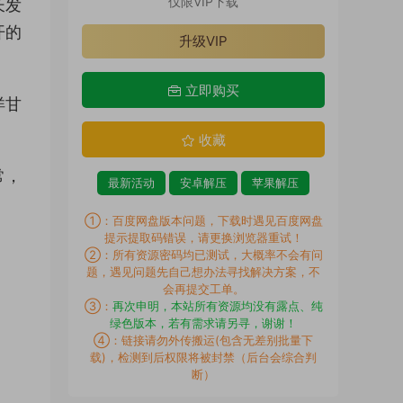
仅限VIP下载
长发
开的
升级VIP
立即购买
洋甘
收藏
常，
最新活动
安卓解压
苹果解压
①：百度网盘版本问题，下载时遇见百度网盘
提示提取码错误，请更换浏览器重试！
②：所有资源密码均已测试，大概率不会有问
题，遇见问题先自己想办法寻找解决方案，不
会再提交工单。
③：
再次申明，本站所有资源均没有露点、纯
绿色版本，若有需求请另寻，谢谢！
④：链接请勿外传搬运(包含无差别批量下
载)，检测到后权限将被封禁（后台会综合判
断）