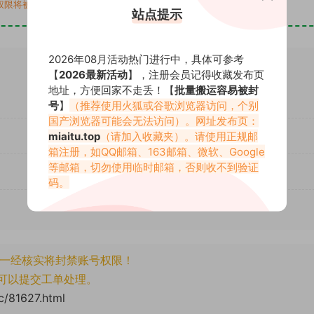
权限将被封禁（后台会综合判断）
站点提示
2026年08月活动热门进行中，具体可参考
【
2026最新活动
】，注册会员记得收藏发布页
地址，方便回家不走丢！【
批量搬运容易被封
号
】
（推荐使用火狐或谷歌浏览器访问，个别
国产浏览器可能会无法访问）。网址发布页：
miaitu.top
（请加入收藏夹）。请使用正规邮
箱注册，如QQ邮箱、163邮箱、微软、Google
等邮箱，切勿使用临时邮箱，否则收不到验证
码。
一经核实将封禁账号权限！
可以提交工单处理。
cc/81627.html