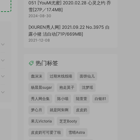
051 [YouMi尤蜜] 2020.02.28 心灵之约 乔
雪[27P／17.4MB]
2024-08-30
[XIUREN秀人网] 2021.09.22 No.3975 白
露小猪 洁白动[71P/669MB]
2021-12-08
热门标签
蠢沫沫
过期米线线喵
面饼仙儿
杨晨晨sugar
抱走莫子
沈梦瑶
秀人网合集
陈小喵
陆萱萱
白银81
梦心月
就是阿朱啊
皮皮奶
果儿Victoria
芝芝Booty
皮皮奶可可爱了啦
雪晴Astra