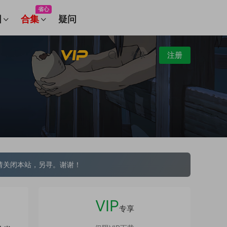
省心
图
合集
疑问
登录
注册
请关闭本站，另寻。谢谢！
VIP
专享