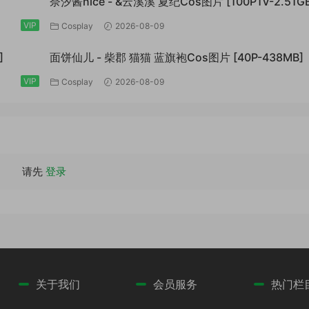
奈汐酱nice - &云溪溪 夏纪Cos图片 [100P1V-2.51GB
VIP
Cosplay
2026-08-09
]
面饼仙儿 - 柴郡 猫猫 蓝旗袍Cos图片 [40P-438MB]
VIP
Cosplay
2026-08-09
请先
登录
关于我们
会员服务
热门栏