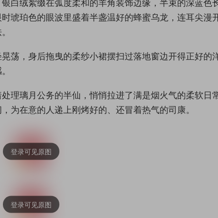
，银白绒絮缀在弧度柔和的羊角装饰边缘，半束的深蓝色
眼时琥珀色的眼波里盛着半盏温好的蜂蜜乌龙，连耳尖漫
怯。
轻晃荡，身后拖曳的柔纱小裙摆扫过落地窗边开得正好的
感。
着处理璃月公务的半仙，悄悄拉进了满是烟火气的柔软日
间，为在意的人递上刚烤好的、还冒着热气的司康。