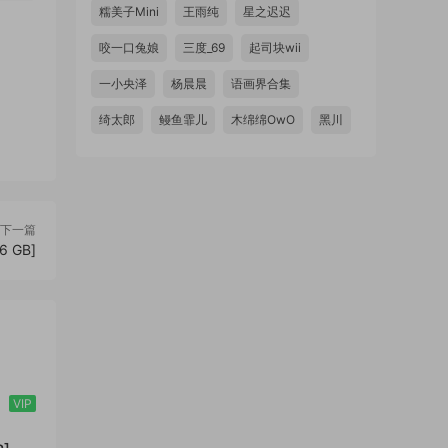
糯美子Mini
王雨纯
星之迟迟
咬一口兔娘
三度_69
起司块wii
一小央泽
杨晨晨
语画界合集
绮太郎
鳗鱼霏儿
木绵绵OwO
黑川
下一篇
6 GB]
VIP