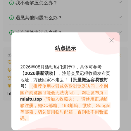
我不会解压怎么办？
遇见其他问题怎么办？
该资源能搬运分享吗？
站点提示
本文资源仅供个人参考学习，请勿批量搬运，一经核
实将封禁账号权限！
2026年08月活动热门进行中，具体可参考
💚本文资源均来源网友分享，若侵犯了您的权益可以提
【
2026最新活动
】，注册会员记得收藏发布页
交工单处理。
地址，方便回家不走丢！【
批量搬运容易被封
🧡转载请注明出处！原文链接：
号
】
（推荐使用火狐或谷歌浏览器访问，个别
国产浏览器可能会无法访问）。网址发布页：
https://miaitu.cc/81147.html
miaitu.top
（请加入收藏夹）。请使用正规邮
箱注册，如QQ邮箱、163邮箱、微软、Google
等邮箱，切勿使用临时邮箱，否则收不到验证
码。
0
0