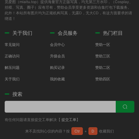
觅爱图（miaitu.top）提供海量官方正版写真，均无第三方水印，（Cosplay、
丝模、写真、圈子）应有尽有，赞助会员享受更多资源和合集打包下载服务。
此外！本站所有图片均为正规机构写真，无露D，无大CD，有这方面要求的请
绕道！
关于我们
会员服务
热门栏目
常见疑问
会员中心
赞助一区
正确访问
升级会员
赞助三区
解压问题
购买记录
赞助二区
关于我们
我的收藏
赞助四区
搜索
有任何问题请直接提交工单解决【
提交工单
】
来不及找到心仪的内容？按
Ctr
+
D
收藏我们