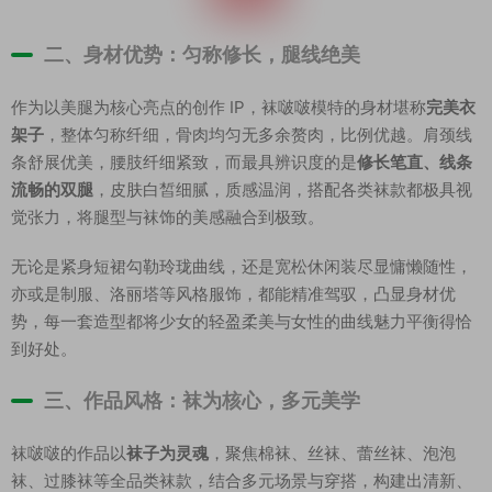
二、身材优势：匀称修长，腿线绝美
作为以美腿为核心亮点的创作 IP，袜啵啵模特的身材堪称
完美衣
架子
，整体匀称纤细，骨肉均匀无多余赘肉，比例优越。肩颈线
条舒展优美，腰肢纤细紧致，而最具辨识度的是
修长笔直、线条
流畅的双腿
，皮肤白皙细腻，质感温润，搭配各类袜款都极具视
觉张力，将腿型与袜饰的美感融合到极致。
无论是紧身短裙勾勒玲珑曲线，还是宽松休闲装尽显慵懒随性，
亦或是制服、洛丽塔等风格服饰，都能精准驾驭，凸显身材优
势，每一套造型都将少女的轻盈柔美与女性的曲线魅力平衡得恰
到好处。
三、作品风格：袜为核心，多元美学
袜啵啵的作品以
袜子为灵魂
，聚焦棉袜、丝袜、蕾丝袜、泡泡
袜、过膝袜等全品类袜款，结合多元场景与穿搭，构建出清新、