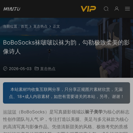
当前位置：
首页
直击热点
正文
BoBoSocks袜啵啵以袜为韵，勾勒极致柔美的影
像诗人
2026-05-03
直击热点
本站素材均收集互联网分享，只分享正规图片素材欣赏，无漏
点、18+成人内容素材，如您有需要请关闭本站，另寻。谢谢！
袜啵啵
（BoBoSocks）是写真摄影领域以
袜子美学
为核心的标志
性创作团队与人气 IP，专注打造以美腿、美足与多元袜款为核心
的高清写真与影像作品。凭借清新甜美的风格、极致考究的质感