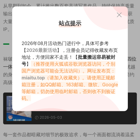
从早期到如今，累计推出数百套高清写真作品，持续保持高质量
输出，在 B 站、YouTube 等平台分享花絮与完整版内容，收获
大量粉丝喜爱，成为写真领域专注细分美学、靠质感出圈的优质
站点提示
IP。
2026年08月活动热门进行中，具体可参考
总结
【
2026最新活动
】，注册会员记得收藏发布页
地址，方便回家不走丢！【
批量搬运容易被封
袜啵啵（BoBoSocks）是
颜值、身材、袜饰美学、影像质感四位
号
】
（推荐使用火狐或谷歌浏览器访问，个别
一体
的宝藏创作 IP。它以清甜灵动的气质治愈人心，以修长优越
国产浏览器可能会无法访问）。网址发布页：
的身材展现女性魅力，以匠心考究的作品诠释袜子美学，以简约
miaitu.top
（请加入收藏夹）。请使用正规邮
高级的穿搭传递时尚态度。
箱注册，如QQ邮箱、163邮箱、微软、Google
等邮箱，切勿使用临时邮箱，否则收不到验证
码。
BoBoSocks袜啵啵 真实足控写真素材合集
[742套/5.5TB]
2026-05-03
每一套作品都暗藏对细节的极致追求，每一个画面都流淌着温柔