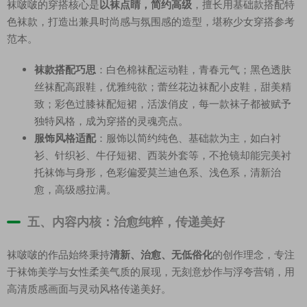
袜啵啵的穿搭核心是
以袜点睛，简约高级
，擅长用基础款搭配特
色袜款，打造出兼具时尚感与氛围感的造型，堪称少女穿搭参考
范本。
袜款搭配巧思
：白色棉袜配运动鞋，青春元气；黑色透肤
丝袜配高跟鞋，优雅纯欲；蕾丝花边袜配小皮鞋，甜美精
致；彩色过膝袜配短裙，活泼俏皮，每一款袜子都被赋予
独特风格，成为穿搭的灵魂亮点。
服饰风格适配
：服饰以简约纯色、基础款为主，如白衬
衫、针织衫、牛仔短裙、西装外套等，不抢镜却能完美衬
托袜饰与身形，色彩偏爱莫兰迪色系、浅色系，清新治
愈，高级感拉满。
五、内容内核：治愈纯粹，传递美好
袜啵啵的作品始终秉持
清新、治愈、无低俗化
的创作理念，专注
于袜饰美学与女性柔美气质的展现，无刻意炒作与浮夸营销，用
高清质感画面与灵动风格传递美好。