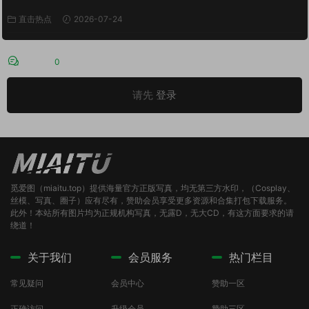
直击热点
2026-07-24
评论
0
请先
登录
觅爱图（miaitu.top）提供海量官方正版写真，均无第三方水印，（Cosplay、
丝模、写真、圈子）应有尽有，赞助会员享受更多资源和合集打包下载服务。
此外！本站所有图片均为正规机构写真，无露D，无大CD，有这方面要求的请
绕道！
关于我们
会员服务
热门栏目
常见疑问
会员中心
赞助一区
正确访问
升级会员
赞助三区