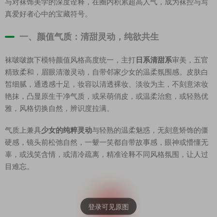
与对袜饰美学的深度诠释，在圈内积累超高人气，成为袜控与写
真爱好者心中的宝藏符号。
一、颜值气质：清甜灵动，纯欲共生
袜啵啵旗下模特颜值风格高度统一，主打
日系清甜系
审美，五官
精致柔和，眉眼清澈灵动，自带邻家少女的温柔氛围感。皮肤白
皙细腻，通透感十足，妆容以清透裸妆、淡妆为主，不刻意浓妆
艳抹，凸显原生干净气质，或呆萌俏皮，或温柔治愈，或轻熟优
雅，风格切换自然，辨识度拉满。
气质上兼具
少女的纯粹灵动
与轻熟的温柔魅惑，无刻意矫饰的僵
硬感，镜头前松弛自然，一颦一笑都自带故事感，眼神或懵懂无
辜，或浅笑含情，或清冷疏离，精准诠释不同风格氛围，让人过
目难忘。