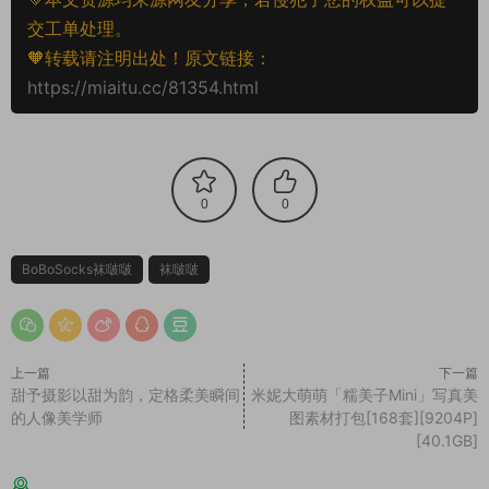
交工单处理。
🧡转载请注明出处！原文链接：
https://miaitu.cc/81354.html
0
0
BoBoSocks袜啵啵
袜啵啵
上一篇
下一篇
甜予摄影以甜为韵，定格柔美瞬间
米妮大萌萌「糯美子Mini」写真美
的人像美学师
图素材打包[168套][9204P]
[40.1GB]
猜你喜欢