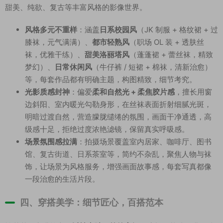
甜美、纯欲、复古等丰富风格的影像世界。
风格多元不重样
：涵盖
日系校园风
（JK 制服 + 格纹裙 + 过
膝袜，元气满满）、
都市轻熟风
（职场 OL 装 + 透肤丝
袜，优雅干练）、
甜美洛丽塔风
（蓬蓬裙 + 蕾丝袜，精致
梦幻）、
日常休闲风
（牛仔裤 / 短裙 + 棉袜，清新治愈）
等，每套作品都有明确主题，构图精致，细节考究。
光影质感封神
：偏爱
柔和自然光 + 柔焦胶片感
，擅长用窗
边斜阳、室内暖光勾勒身形，在丝袜表面折射细腻光斑，
明暗过渡自然，营造朦胧缱绻的氛围，画面干净通透，高
级感十足，拒绝过度浓艳滤镜，保留真实呼吸感。
场景氛围感拉满
：拍摄场景覆盖室内居家、咖啡厅、图书
馆、复古街道、日系茶室等，简约不杂乱，聚焦人物与袜
饰，让场景为风格服务，增强画面故事感，每套写真都像
一段治愈的生活片段。
四、穿搭美学：细节匠心，百搭范本