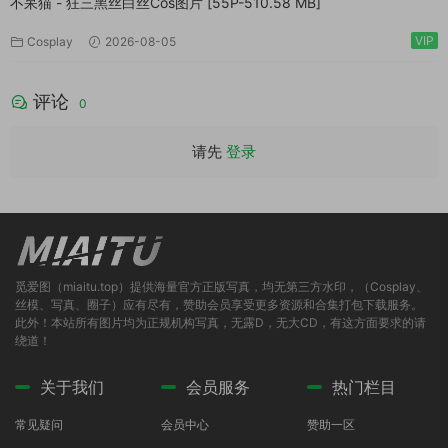
不呆猫 - 狂三黑丝白丝Cos图片 [55P-510.58 MB]
VIP
Cosplay
2026-08-05
评论
0
请先
登录
觅爱图（miaitu.top）提供海量官方正版写真，均无第三方水印，（Cosplay、
丝模、写真、圈子）应有尽有，赞助会员享受更多资源和合集打包下载服务。
此外！本站所有图片均为正规机构写真，无露D，无大CD，有这方面要求的请
绕道！
关于我们
会员服务
热门栏目
常见疑问
会员中心
赞助一区