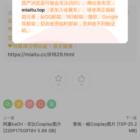
国产浏览器可能会无法访问）。网址发布页：
miaitu.top
（请加入收藏夹）。请使用正规邮
本文资源仅供个人参考学习，请勿批量搬运，一经核
箱注册，如QQ邮箱、163邮箱、微软、Google
实将封禁账号权限！
等邮箱，切勿使用临时邮箱，否则收不到验证
💚本文资源均来源网友分享，若侵犯了您的权益可以提
码。
交工单处理。
🧡转载请注明出处！原文链接：
https://miaitu.cc/81629.html
0
0
上一篇
下一篇
阿薰kaOri - 菲比Cosplay图片
簟画 - 鳐Cosplay图片 [15P-25.2
[220P175Gif19V 5.86 GB]
MB]