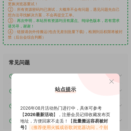
更换浏览器重试！
②：所有资源密码均已测试，大概率不会有问题，遇见问题先自己
想办法寻找解决方案，不会再提交工单。
③：
再次申明，本站所有资源均没有露点、纯绿色版本，若有需求
请另寻，谢谢！
④：链接请勿外传搬运(包含无差别批量下载)，检测到后权限将被封
禁（后台会综合判断）
常见问题
素材图片是在线观看吗？
站点提示
我不会解压怎么办？
遇见其他问题怎么办？
2026年08月活动热门进行中，具体可参考
【
2026最新活动
】，注册会员记得收藏发布页
该资源能搬运分享吗？
地址，方便回家不走丢！【
批量搬运容易被封
号
】
（推荐使用火狐或谷歌浏览器访问，个别