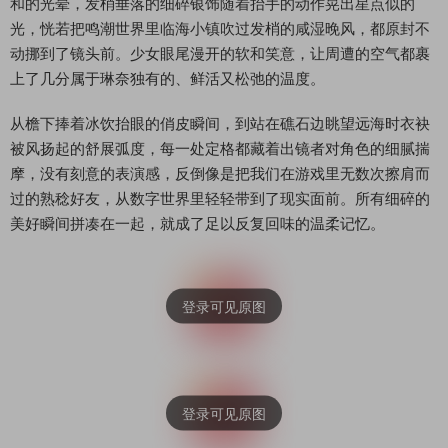
和的光晕，发梢垂落的细碎银饰随着抬手的动作晃出星点似的
光，恍若把鸣潮世界里临海小镇吹过发梢的咸湿晚风，都原封不
动挪到了镜头前。少女眼尾漫开的软和笑意，让周遭的空气都裹
上了几分属于琳奈独有的、鲜活又松弛的温度。
从檐下捧着冰饮抬眼的俏皮瞬间，到站在礁石边眺望远海时衣袂
被风扬起的舒展弧度，每一处定格都藏着出镜者对角色的细腻揣
摩，没有刻意的表演感，反倒像是把我们在游戏里无数次擦肩而
过的熟稔好友，从数字世界里轻轻带到了现实面前。所有细碎的
美好瞬间拼凑在一起，就成了足以反复回味的温柔记忆。