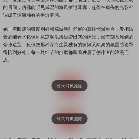
的瞬间，仿佛能听见咸湿的海风擦过耳廓，连落在肩头的光影都
调成了深海独有的半透雾感。
她垂着眼睫的弧度刚好和鳐游动时舒展的翼线悄然重合，发梢沾
着的细碎水钻像刚从凉润浪涛里捞出来的碎光，没有刻意堆砌的
夸张造型，反倒把那种深海生灵独有的慵懒又疏离的氛围感诠释
得恰到好处，每一处细节的打磨都藏着独属于创作者的浪漫巧
思。