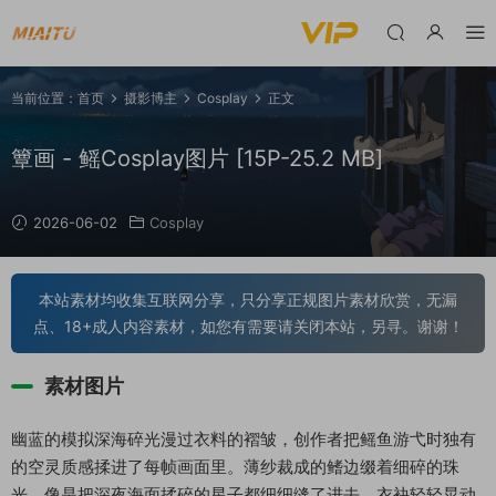
当前位置：
首页
摄影博主
Cosplay
正文
簟画 - 鳐Cosplay图片 [15P-25.2 MB]
2026-06-02
Cosplay
本站素材均收集互联网分享，只分享正规图片素材欣赏，无漏
点、18+成人内容素材，如您有需要请关闭本站，另寻。谢谢！
素材图片
幽蓝的模拟深海碎光漫过衣料的褶皱，创作者把鳐鱼游弋时独有
的空灵质感揉进了每帧画面里。薄纱裁成的鳍边缀着细碎的珠
光，像是把深夜海面揉碎的星子都细细缝了进去，衣袂轻轻晃动