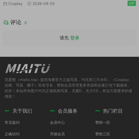
VIP
Cosplay
2026-08-05
评论
0
请先
登录
觅爱图（miaitu.top）提供海量官方正版写真，均无第三方水印，（Cosplay、
丝模、写真、圈子）应有尽有，赞助会员享受更多资源和合集打包下载服务。
此外！本站所有图片均为正规机构写真，无露D，无大CD，有这方面要求的请
绕道！
关于我们
会员服务
热门栏目
常见疑问
会员中心
赞助一区
正确访问
升级会员
赞助三区