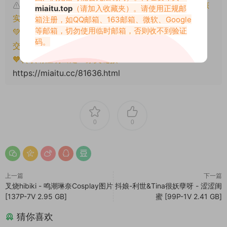
本文资源仅供个人参考学习，请勿批量搬运，一经核
miaitu.top
（请加入收藏夹）。请使用正规邮
实将封禁账号权限！
箱注册，如QQ邮箱、163邮箱、微软、Google
等邮箱，切勿使用临时邮箱，否则收不到验证
💚本文资源均来源网友分享，若侵犯了您的权益可以提
码。
交工单处理。
🧡转载请注明出处！原文链接：
https://miaitu.cc/81636.html
0
0
上一篇
下一篇
叉烧hibiki - 鸣潮琳奈Cosplay图片
抖娘-利世&Tina很妖孽呀 - 涩涩闺
[137P-7V 2.95 GB]
蜜 [99P-1V 2.41 GB]
猜你喜欢