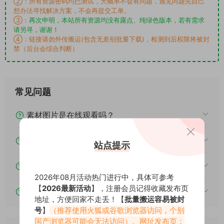
②：所有资源密码均已测试，大概率不会有问题，遇见问题先自己
想办法寻找解决方案，不会再提交工单。
③：
再次申明，本站所有资源均没有露点、纯绿色版本，若有需求
请另寻，谢谢！
④：链接请勿外传搬运(包含无差别批量下载)，检测到后权限将被封
禁（后台会综合判断）
常见问题
素材图片是在线观看吗？
我不会解压怎么办？
站点提示
遇见其他问题怎么办？
2026年08月活动热门进行中，具体可参考
【
2026最新活动
】，注册会员记得收藏发布页
该资源能搬运分享吗？
地址，方便回家不走丢！【
批量搬运容易被封
号
】
（推荐使用火狐或谷歌浏览器访问，个别
国产浏览器可能会无法访问）。网址发布页：